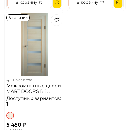
В корзину
В корзину
В наличии
арт.
НБ-00215716
Межкомнатные двери
MART DOORS В4
Лиственница/Сатинат
Доступных вариантов:
(ДО)
1
5 450 ₽