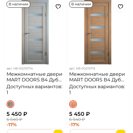
В наличии
В наличии
арт.
НБ-00215714
арт.
НБ-00215715
Межкомнатные двери
Межкомнатные двери
MART DOORS В4 Дуб
MART DOORS В4 Дуб
монтана грей/Сатинат
монтана/Сатинат (ДО)
Доступных вариантов:
Доступных вариантов:
(ДО)
1
1
5 450 ₽
5 450 ₽
6 540 ₽
6 540 ₽
-17%
-17%