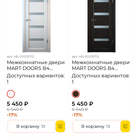
арт.
НБ-00215712
арт.
НБ-00215713
Межкомнатные двери
Межкомнатные двери
MART DOORS В4
MART DOORS В4
Белое дерево/Сатинат
Венге/Сатинат (ДО)
Доступных вариантов:
Доступных вариантов:
(ДО)
1
1
5 450 ₽
5 450 ₽
6 540 ₽
6 540 ₽
-17%
-17%
В корзину
В корзину