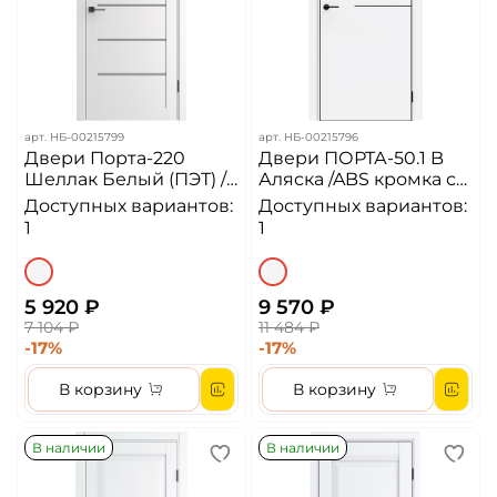
арт.
НБ-00215799
арт.
НБ-00215796
Двери Порта-220
Двери ПОРТА-50.1 B
Шеллак Белый (ПЭТ) /
Аляска /ABS кромка с
Графит сатинат
4-х сторон /ЧМ
Доступных вариантов:
Доступных вариантов:
1
1
5 920 ₽
9 570 ₽
7 104 ₽
11 484 ₽
-17%
-17%
В корзину
В корзину
В наличии
В наличии