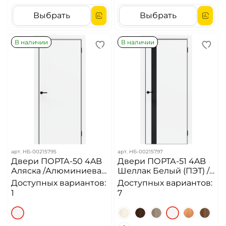
Выбрать
Выбрать
В наличии
В наличии
арт.
НБ-00215795
арт.
НБ-00215797
Двери ПОРТА-50 4AB
Двери ПОРТА-51 4AB
Аляска /Алюминиевая
Шеллак Белый (ПЭТ) /
кромка с 4-х сторон
алюминиевая кромка
Доступных вариантов:
Доступных вариантов:
(черная)
с 4-х сторон //Черное
1
7
лакобель