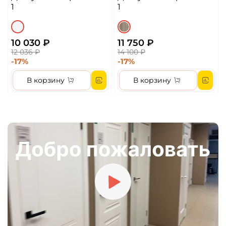
М
ЧМ
1
1
10 030 ₽
11 750 ₽
12 036 ₽
14 100 ₽
-17%
-17%
В корзину
В корзину