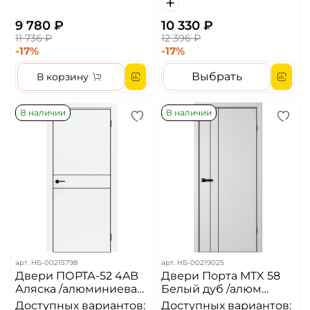
9 780 ₽
10 330 ₽
11 736 ₽
12 396 ₽
-17%
-17%
Выбрать
В корзину
В наличии
В наличии
арт.
НБ-00215798
арт.
НБ-00219025
Двери ПОРТА-52 4AB
Двери Порта MTX 58
Аляска /алюминиевая
Белый дуб /алюм
кромка с 4-х сторон /Ч/
кромка с 4-х сторон /
Доступных вариантов:
Доступных вариантов: