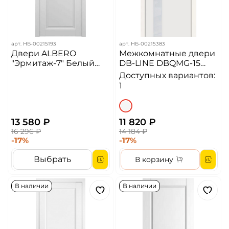
арт.
НБ-00215193
арт.
НБ-00215383
Двери ALBERO
Межкомнатные двери
"Эрмитаж-7" Белый
DB-LINE DBQMG-15
(ДГ)
Софт белый/
Доступных вариантов:
Белоснежное
1
лакобель
13 580 ₽
11 820 ₽
16 296 ₽
14 184 ₽
-17%
-17%
Выбрать
В корзину
В наличии
В наличии