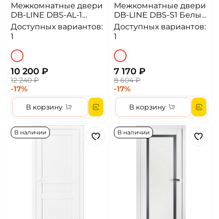
Межкомнатные двери
Межкомнатные двери
DB-LINE DBS-AL-1
DB-LINE DBS-S1 Белый
Белый матовый/
матовый/сатин
Доступных вариантов:
Доступных вариантов:
черный молдинг,
1
1
алюмин.кромка
10 200 ₽
7 170 ₽
12 240 ₽
8 604 ₽
-17%
-17%
В корзину
В корзину
В наличии
В наличии