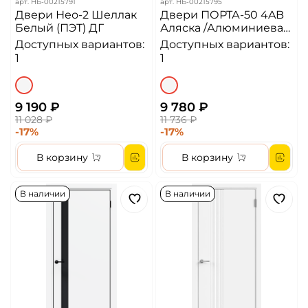
арт.
НБ-00215791
арт.
НБ-00215795
Двери Нео-2 Шеллак
Двери ПОРТА-50 4AB
Белый (ПЭТ) ДГ
Аляска /Алюминиевая
кромка с 4-х сторон
Доступных вариантов:
Доступных вариантов:
(черная)
1
1
9 190 ₽
9 780 ₽
11 028 ₽
11 736 ₽
-17%
-17%
В корзину
В корзину
В наличии
В наличии