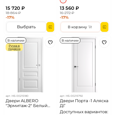
15 720 ₽
13 560 ₽
18 864 ₽
16 272 ₽
-17%
-17%
Выбрать
В корзину
В наличии
В наличии
Ручка в
подарок
арт.
НБ-00215180
арт.
НБ-00215792
Двери ALBERO
Двери Порта -1 Аляска
"Эрмитаж-2" Белый
ДГ
(ДГ)
Доступных вариантов: