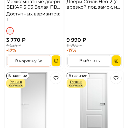
Межкомнатные двери
Двери Стиль Нео-2 (с
БЕКАР S 03 Белая ПВХ
врезкой под замок, но
(ДГ)
без замка) ДГ Белый
Доступных вариантов:
1
3 770 ₽
9 990 ₽
4 524 ₽
11 988 ₽
-17%
-17%
Выбрать
В корзину
В наличии
В наличии
Ручка в
Ручка в
подарок
подарок