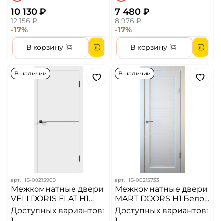
10 130 ₽
7 480 ₽
12 156 ₽
8 976 ₽
-17%
-17%
В корзину
В корзину
В наличии
В наличии
арт.
НБ-00215909
арт.
НБ-00215733
Межкомнатные двери
Межкомнатные двери
VELLDORIS FLAT Н1
MART DOORS Н1 Белое
Белый
дерево/Сатинат (ДГ)
Доступных вариантов:
Доступных вариантов:
1
1