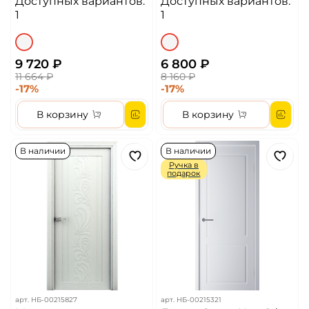
Доступных вариантов:
Доступных вариантов:
1
1
9 720 ₽
6 800 ₽
11 664 ₽
8 160 ₽
-17%
-17%
В корзину
В корзину
В наличии
В наличии
Ручка в
подарок
арт.
НБ-00215827
арт.
НБ-00215321