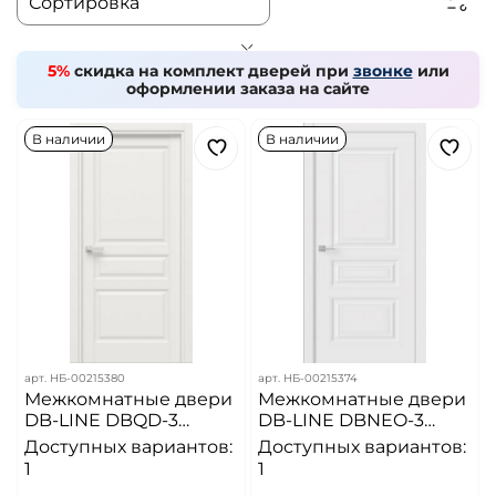
5%
скидка на комплект дверей при
звонке
или
оформлении заказа на сайте
В наличии
В наличии
арт.
НБ-00215380
арт.
НБ-00215374
Межкомнатные двери
Межкомнатные двери
DB-LINE DBQD-3
DB-LINE DBNEO-3
Эмлайн аляска
Белая эмаль
Доступных вариантов:
Доступных вариантов:
1
1