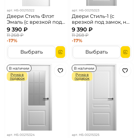
арт.
НБ-00215322
арт.
НБ-00215323
Двери Стиль Флэт
Двери Стиль-1 (с
Эмаль (с врезкой под
врезкой под замок, но
замок, но без замка)
без замка) ДГ Белый
9 390 ₽
9 390 ₽
ДГ Белый
11 268 ₽
11 268 ₽
-17%
-17%
Выбрать
Выбрать
В наличии
В наличии
Ручка в
Ручка в
подарок
подарок
арт.
НБ-00215324
арт.
НБ-00215325