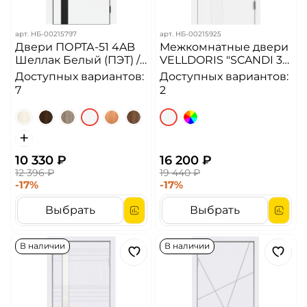
арт.
НБ-00215797
арт.
НБ-00215925
Двери ПОРТА-51 4AB
Межкомнатные двери
Шеллак Белый (ПЭТ) /
VELLDORIS "SCANDI 3D
алюминиевая кромка
1" Эмаль Белая (ДГ)
Доступных вариантов:
Доступных вариантов:
с 4-х сторон //Черное
7
2
лакобель
10 330 ₽
16 200 ₽
12 396 ₽
19 440 ₽
-17%
-17%
Выбрать
Выбрать
В наличии
В наличии