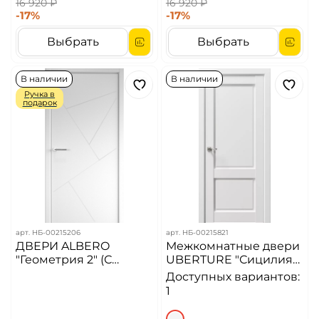
16 920 ₽
16 920 ₽
-17%
-17%
Выбрать
Выбрать
В наличии
В наличии
Ручка в
подарок
арт.
НБ-00215206
арт.
НБ-00215821
ДВЕРИ ALBERO
Межкомнатные двери
"Геометрия 2" (С
UBERTURE "Сицилия"
защелкой магнитной)
ДГ Снежная королева,
Доступных вариантов:
Эмаль Белый (ДГ)
1