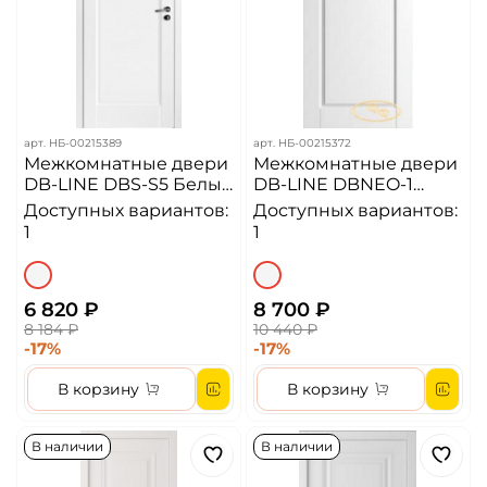
арт.
НБ-00215389
арт.
НБ-00215372
Межкомнатные двери
Межкомнатные двери
DB-LINE DBS-S5 Белый
DB-LINE DBNEO-1
матовый
RAL7035
Доступных вариантов:
Доступных вариантов:
1
1
6 820 ₽
8 700 ₽
8 184 ₽
10 440 ₽
-17%
-17%
В корзину
В корзину
В наличии
В наличии