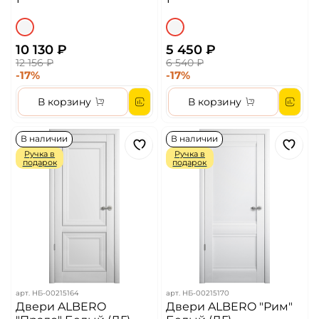
10 130 ₽
5 450 ₽
12 156 ₽
6 540 ₽
-17%
-17%
В корзину
В корзину
В наличии
В наличии
Ручка в
Ручка в
подарок
подарок
арт.
НБ-00215164
арт.
НБ-00215170
Двери ALBERO
Двери ALBERO "Рим"