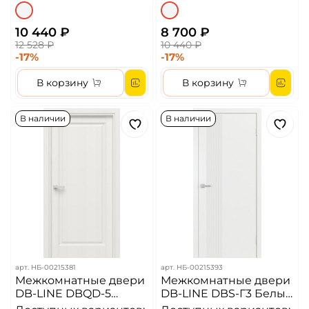
10 440 ₽
8 700 ₽
12 528 ₽
10 440 ₽
-17%
-17%
В корзину
В корзину
В наличии
В наличии
арт.
НБ-00215381
арт.
НБ-00215393
Межкомнатные двери
Межкомнатные двери
DB-LINE DBQD-5
DB-LINE DBS-Г3 Белый
Эмлайн аляска
матовый