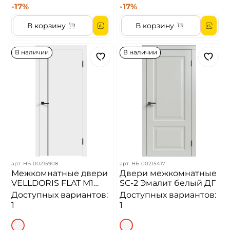
-17%
-17%
В корзину
В корзину
В наличии
В наличии
арт.
НБ-00215908
арт.
НБ-00215417
Межкомнатные двери
Двери межкомнатные
VELLDORIS FLAT M1
SC-2 Эмалит белый ДГ
Белый
Доступных вариантов:
Доступных вариантов:
1
1