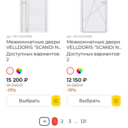
арт.
НБ-00215935
арт.
НБ-00215936
Межкомнатные двери
Межкомнатные двери
VELLDORIS "SCANDI N"
VELLDORIS "SCANDI N"
Z1 Эмаль Белая с
Эмаль Белая с
Доступных вариантов:
Доступных вариантов:
зарезкой под замок
зарезкой под замок
2
2
1895Р (ДО)
1895Р (ДГ)
15 200 ₽
12 150 ₽
18 240 ₽
14 580 ₽
-17%
-17%
Выбрать
Выбрать
1
2
3
…
121