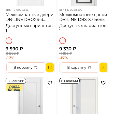
арт.
НБ-00215386
арт.
НБ-00215390
Межкомнатные двери
Межкомнатные двери
DB-LINE DBQXS-3
DB-LINE DBS-S7 Белый
Ясень белый
матовый/сатин
Доступных вариантов:
Доступных вариантов:
1
1
9 590 ₽
9 330 ₽
11 508 ₽
11 196 ₽
-17%
-17%
В корзину
В корзину
В наличии
В наличии
Ручка в
подарок