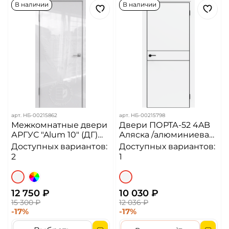
В наличии
В наличии
арт.
НБ-00215862
арт.
НБ-00215798
Межкомнатные двери
Двери ПОРТА-52 4AB
АРГУС "Alum 10" (ДГ)
Аляска /алюминиевая
Белый глянец
кромка с 4-х сторон /Ч/
Доступных вариантов:
Доступных вариантов:
(2000*600)
М
2
1
12 750 ₽
10 030 ₽
15 300 ₽
12 036 ₽
-17%
-17%