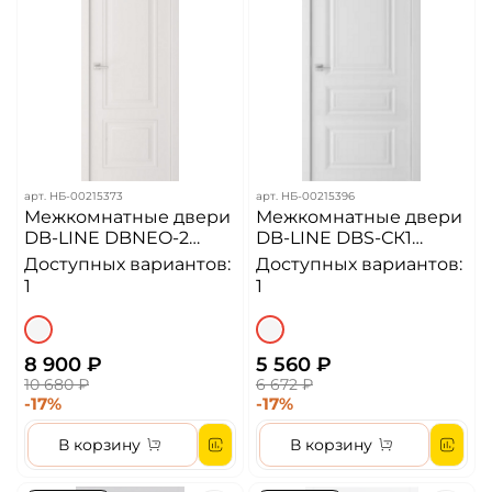
арт.
НБ-00215373
арт.
НБ-00215396
Межкомнатные двери
Межкомнатные двери
DB-LINE DBNEO-2
DB-LINE DBS-СК1
Белая эмаль
Белый матовый
Доступных вариантов:
Доступных вариантов:
1
1
8 900 ₽
5 560 ₽
10 680 ₽
6 672 ₽
-17%
-17%
В корзину
В корзину