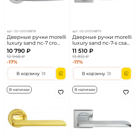
арт.
00-00008878
арт.
00-00008879
Дверные ручки morelli
Дверные ручки morelli
luxury sand nc-7 cro
luxury sand nc-7-s csa
цвет - хром
цвет - матовый хром
10 790 ₽
11 510 ₽
12 948 ₽
13 812 ₽
-17%
-17%
В корзину
В корзину
В наличии
В наличии