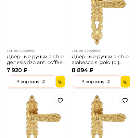
арт.
00-00009967
арт.
00-00009968
Дверные ручки archie
Дверные ручки archie
genesis rizo ant. coffee
arabesco s. gold (ol)
(ol) фиксатор цвет-
фиксатор цвет-
7 920 ₽
8 894 ₽
античный кофе
матовое золото
В корзину
В корзину