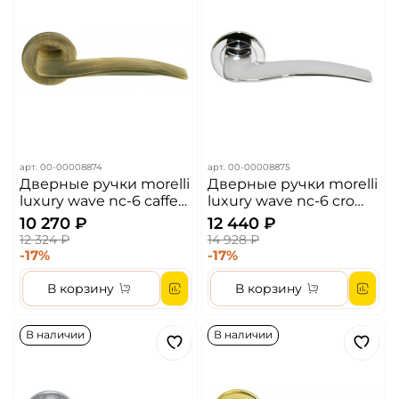
арт.
00-00008874
арт.
00-00008875
Дверные ручки morelli
Дверные ручки morelli
luxury wave nc-6 caffe
luxury wave nc-6 cro
цвет - кофе
цвет - хром
10 270 ₽
12 440 ₽
12 324 ₽
14 928 ₽
-17%
-17%
В корзину
В корзину
В наличии
В наличии