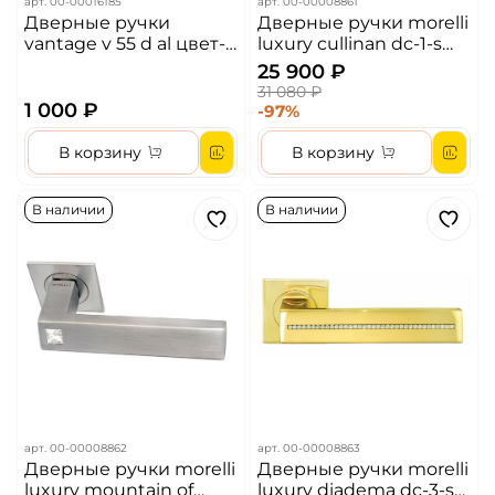
арт.
00-00016185
арт.
00-00008861
Дверные ручки
Дверные ручки morelli
vantage v 55 d al цвет-
luxury cullinan dc-1-s
матовый никель
cro цвет - хром
25 900 ₽
31 080 ₽
1 000 ₽
-97%
В корзину
В корзину
В наличии
В наличии
арт.
00-00008862
арт.
00-00008863
Дверные ручки morelli
Дверные ручки morelli
luxury mountain of
luxury diadema dc-3-s