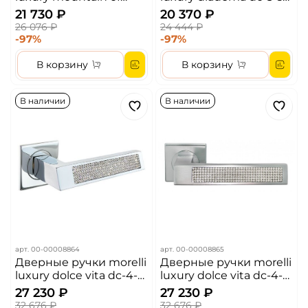
light dc-2-s csa цвет -
otl цвет - золото
21 730 ₽
20 370 ₽
матовый хром
26 076 ₽
24 444 ₽
-97%
-97%
В корзину
В корзину
В наличии
В наличии
арт.
00-00008864
арт.
00-00008865
Дверные ручки morelli
Дверные ручки morelli
luxury dolce vita dc-4-s
luxury dolce vita dc-4-s
cro цвет - хром
csa цвет - матовый
27 230 ₽
27 230 ₽
хром
32 676 ₽
32 676 ₽