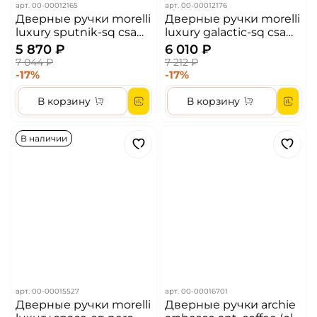
арт.
00-00012165
арт.
00-00012176
Дверные ручки morelli
Дверные ручки morelli
luxury sputnik-sq csa
luxury galactic-sq csa
цвет - матовый хром
цвет - матовый хром
5 870 ₽
6 010 ₽
7 044 ₽
7 212 ₽
-17%
-17%
В корзину
В корзину
В наличии
арт.
00-00015527
арт.
00-00016701
Дверные ручки morelli
Дверные ручки archie