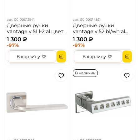
арт.
00-00012941
арт.
00-00014921
Дверные ручки
Дверные ручки
vantage v 51 l-2 al цвет-
vantage v 52 bl/wh al
матовый хром
цвет- черный
1 300 ₽
1 300 ₽
-97%
-97%
В корзину
В корзину
В наличии