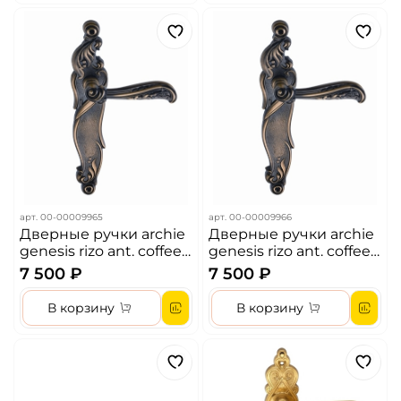
арт.
00-00009965
арт.
00-00009966
Дверные ручки archie
Дверные ручки archie
genesis rizo ant. coffee
genesis rizo ant. coffee
(ps) проходная цвет-
(cl) под ключ цилиндр
7 500 ₽
7 500 ₽
античный кофе
цвет- античный кофе
В корзину
В корзину