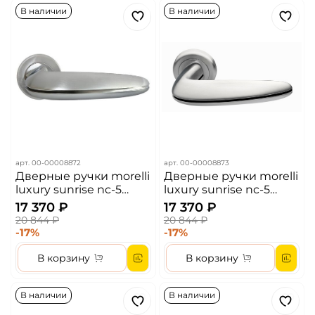
В наличии
В наличии
арт.
00-00008872
арт.
00-00008873
Дверные ручки morelli
Дверные ручки morelli
luxury sunrise nc-5
luxury sunrise nc-5
csa/cro цвет -
csa/nero цвет -
17 370 ₽
17 370 ₽
матовыйхром/хром
матовыйхром/черный
20 844 ₽
20 844 ₽
-17%
-17%
В корзину
В корзину
В наличии
В наличии