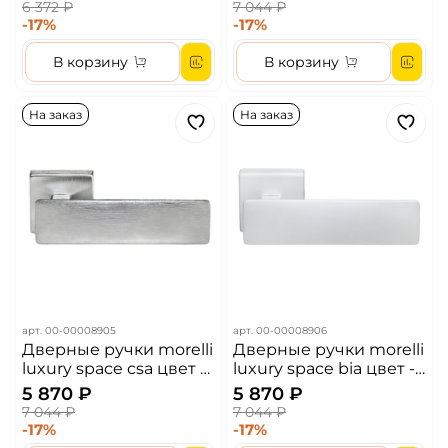
бронза
6 372 ₽
7 044 ₽
-17%
-17%
В корзину
В корзину
На заказ
На заказ
арт.
00-00008905
арт.
00-00008906
Дверные ручки morelli
Дверные ручки morelli
luxury space csa цвет -
luxury space bia цвет -
матовый хром
белый
5 870 ₽
5 870 ₽
7 044 ₽
7 044 ₽
-17%
-17%