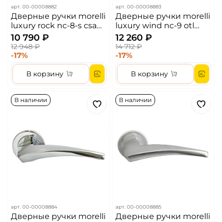
арт.
00-00008882
арт.
00-00008883
Дверные ручки morelli
Дверные ручки morelli
luxury rock nc-8-s csa
luxury wind nc-9 otl
цвет - матовый хром
цвет - золото
10 790 ₽
12 260 ₽
12 948 ₽
14 712 ₽
-17%
-17%
В корзину
В корзину
В наличии
В наличии
арт.
00-00008884
арт.
00-00008885
Дверные ручки morelli
Дверные ручки morelli