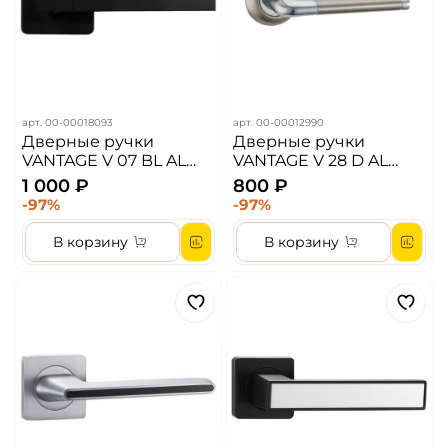
арт.
00-00018093
арт.
00-00012990
Дверные ручки
Дверные ручки
VANTAGE V 07 BL AL
VANTAGE V 28 D AL
Цвет- Черный
Цвет- Матовый никель
1 000 ₽
800 ₽
-97%
-97%
В корзину
В корзину