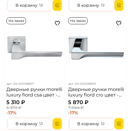
В корзину
В корзину
На заказ
На заказ
арт.
00-00008907
арт.
00-00008909
Дверные ручки morelli
Дверные ручки morelli
luxury fiord csa цвет -
luxury fiord cro цвет -
матовый хром
хром
5 310 ₽
5 870 ₽
6 372 ₽
7 044 ₽
-17%
-17%
В корзину
В корзину