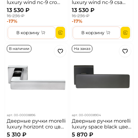
luxury wind nc-9 cro
luxury wind nc-9 csa
цвет - хром
цвет - матовый хром
13 530 ₽
13 530 ₽
16 236 ₽
16 236 ₽
-17%
-17%
В корзину
В корзину
В наличии
На заказ
арт.
00-00008896
арт.
00-00008904
Дверные ручки morelli
Дверные ручки morelli
luxury horizont cro цвет
luxury space black цвет
- хром
- матовая черная
5 310 ₽
5 870 ₽