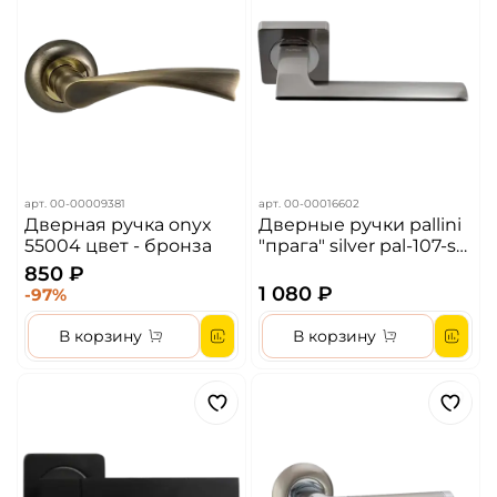
арт.
00-00009381
арт.
00-00016602
Дверная ручка onyx
Дверные ручки pallini
55004 цвет - бронза
"прага" silver pal-107-s
sn/cp цвет - матовый
850 ₽
никель
1 080 ₽
-97%
В корзину
В корзину