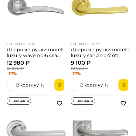
арт.
00-00008876
арт.
00-00008877
Дверные ручки morelli
Дверные ручки morelli
luxury wave nc-6 csa
luxury sand nc-7 otl
цвет - матовый хром
цвет - золото
12 980 ₽
9 100 ₽
15 576 ₽
10 920 ₽
-17%
-17%
В корзину
В корзину
В наличии
В наличии