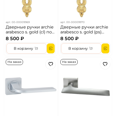
арт.
00-00009969
арт.
00-00009970
Дверные ручки archie
Дверные ручки archie
arabesco s. gold (cl) под
arabesco s. gold (ps)
ключ цилиндр цвет-
проходная цвет-
8 500 ₽
8 500 ₽
матовое золото
матовое золото
В корзину
В корзину
На заказ
На заказ