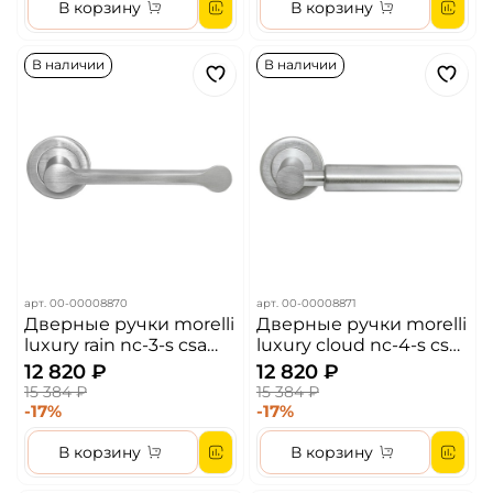
В корзину
В корзину
В наличии
В наличии
арт.
00-00008870
арт.
00-00008871
Дверные ручки morelli
Дверные ручки morelli
luxury rain nc-3-s csa
luxury cloud nc-4-s csa
цвет - матовыйхром
цвет - матовыйхром
12 820 ₽
12 820 ₽
15 384 ₽
15 384 ₽
-17%
-17%
В корзину
В корзину