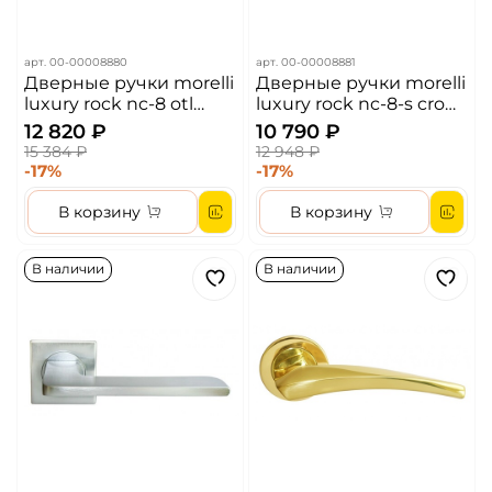
арт.
00-00008880
арт.
00-00008881
Дверные ручки morelli
Дверные ручки morelli
luxury rock nc-8 otl
luxury rock nc-8-s cro
цвет - золото
цвет - хром
12 820 ₽
10 790 ₽
15 384 ₽
12 948 ₽
-17%
-17%
В корзину
В корзину
В наличии
В наличии