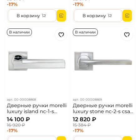
-17%
-17%
В корзину
В корзину
В наличии
В наличии
арт.
00-00008868
арт.
00-00008869
Дверные ручки morelli
Дверные ручки morelli
luxury island nc-1-s
luxury stone nc-2-s csa
csa/cro цвет -
цвет - матовыйхром
14 100 ₽
12 820 ₽
матовыйхром/хром
16 920 ₽
15 384 ₽
-17%
-17%