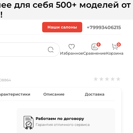
ее для себя 500+ моделей от
!
Наши салоны
+79993406215
0
0
Избранное
Сравнение
Корзина
★
★
★
★
★
08864
арактеристики
Описание
Доставка
Работаем по договору
Гарантия отличного сервиса