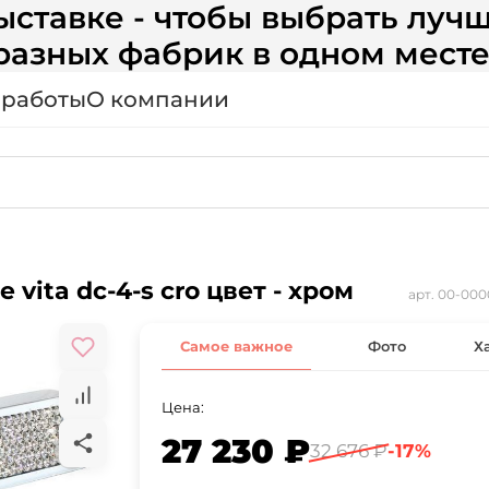
ставке - чтобы выбрать лучш
разных фабрик в одном месте
 работы
О компании
 vita dc-4-s cro цвет - хром
арт.
00-000
Самое важное
Фото
Х
Цена:
27 230 ₽
32 676 ₽
-17%