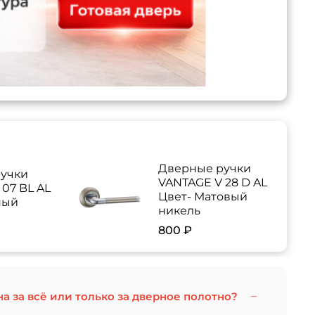
Дверные ручки
учки
VANTAGE V 28 D AL
07 BL AL
Цвет- Матовый
ный
никель
800 ₽
на за всё или только за дверное полотно?