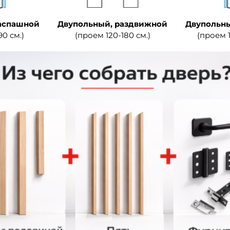
аспашной
Двупольный, раздвижной
Двупольны
90 см.)
(проем 120-180 см.)
(проем 1