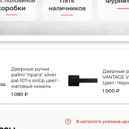
Дверные ручки
Дверные р
pallini "прага" silver
VANTAGE V 
pal-107-s sn/cp цвет -
Цвет- Чер
матовый никель
1 000 ₽
1 080 ₽
В каталоге указана це
осы