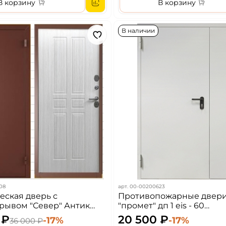
В корзину
В корзину
В наличии
08
арт.
00-00200623
еская дверь с
Противопожарные двер
рывом "Север" Антик
"промет" дп 1 eis - 60
Ривьера айс
(одностворчатая)
 ₽
20 500 ₽
-17%
-17%
36 000 ₽