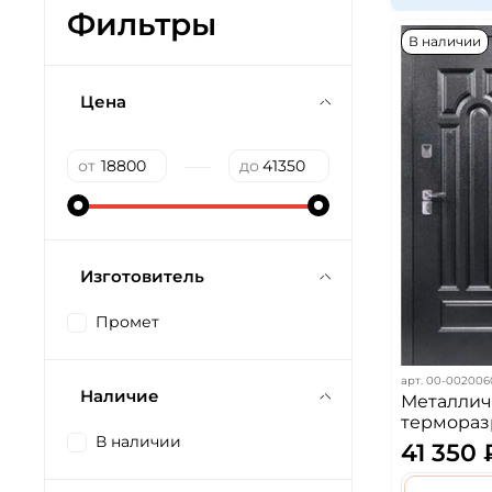
Фильтры
В наличии
Цена
—
от
до
Изготовитель
Промет
арт.
00-002006
Наличие
Металлич
термораз
В наличии
антик се
41 350 