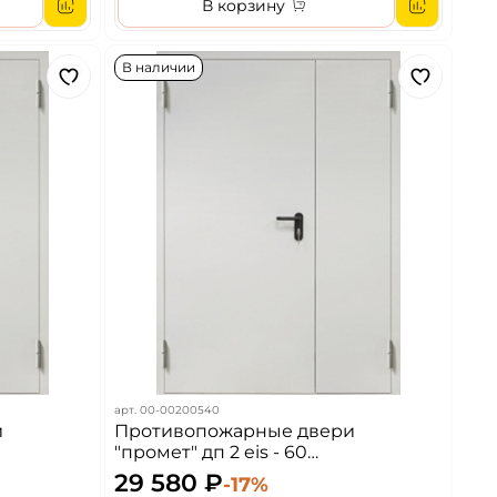
В корзину
В наличии
арт.
00-00200540
и
Противопожарные двери
"промет" дп 2 eis - 60
(двустворчатая)
29 580 ₽
-17%