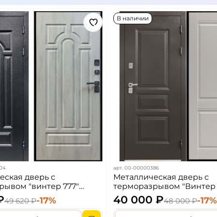
В наличии
04
арт.
00-00000386
еская дверь с
Металлическая дверь с
рывом "винтер 777"
терморазрывом "Винтер 
ребро/дуб шале снежный
₽
40 000 ₽
-17%
-17
49 620 ₽
48 000 ₽