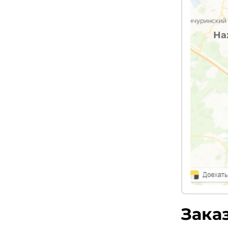
На
Зака