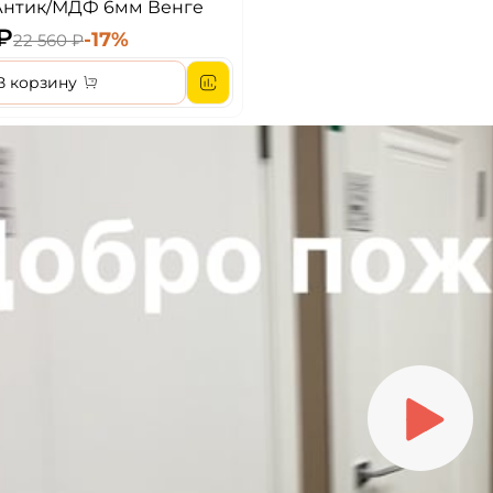
нтик/МДФ 6мм Венге
 ₽
-17%
22 560 ₽
В корзину