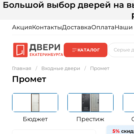
Большой выбор дверей на вы
Акция
Контакты
Доставка
Оплата
Наши
КАТАЛОГ
Главная
Входные двери
Промет
Промет
Бюджет
Престиж
5%
скид