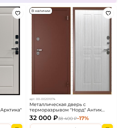
В наличии
арт.
00-00201074
Металлическая дверь с
Арктика"
терморазрывом "Норд" Антик
Медь/Лиственница белая
32 000 ₽
%
-17%
38 400 ₽