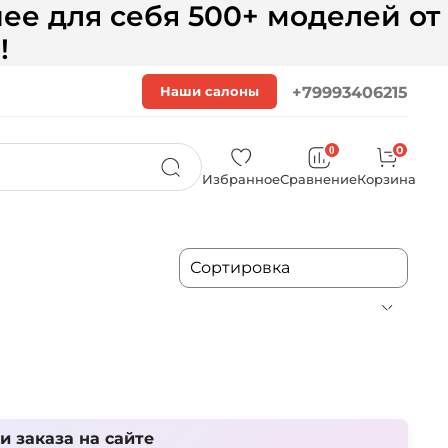
ее для себя 500+ моделей от
!
Наши салоны
+79993406215
0
0
Избранное
Сравнение
Корзина
 заказа на сайте