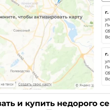
г.
жмите, чтобы активировать карту
ул
Пн
Сб
Вс
г
ул
Пн
Сб
Вс
зать и купить недорого с