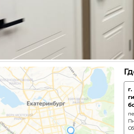
Гд
г
г
б
пе
Пн
Сб