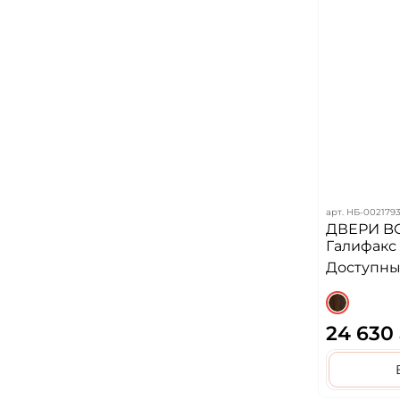
арт.
НБ-002179
ДВЕРИ BO
Галифакс 
Доступных
24 630