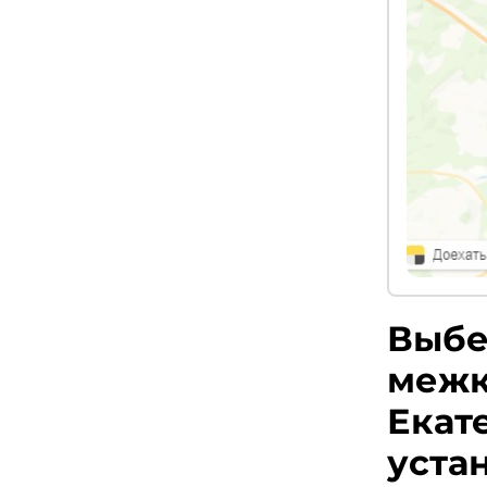
Выбе
межк
Екат
уста