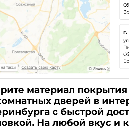
Сб
Вс
г
ул
Пн
Сб
Вс
рите материал покрытия
омнатных дверей в инте
еринбурга с быстрой дос
новкой. На любой вкус и 