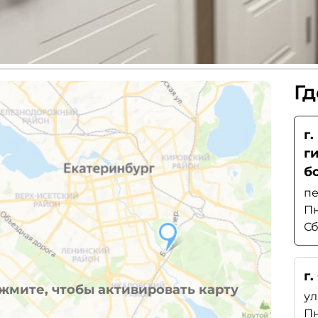
Гд
г
г
б
пе
Пн
Сб
г.
жмите, чтобы активировать карту
ул
Пн