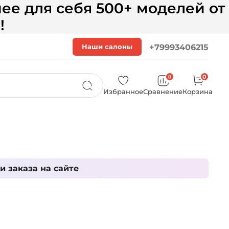
ее для себя 500+ моделей от
!
Наши салоны
+79993406215
0
0
Избранное
Сравнение
Корзина
 заказа на сайте