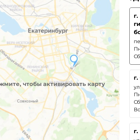
г
г
б
пе
Пн
Сб
г.
жмите, чтобы активировать карту
ул
Пн
Сб
Вс
г