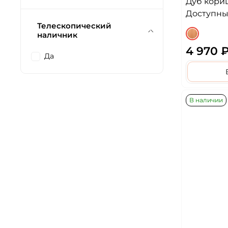
Дуб кориц
Доступных
Телескопический
наличник
4 970 
Да
В наличии