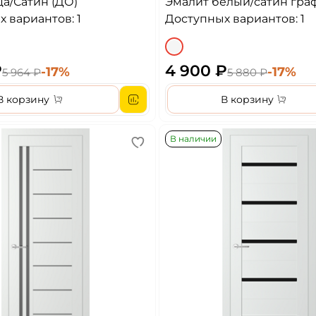
а/Сатин (ДО)
Эмалит белый/сатин гра
 вариантов: 1
Доступных вариантов: 1
₽
4 900 ₽
-17%
-17%
5 964 ₽
5 880 ₽
В корзину
В корзину
В наличии