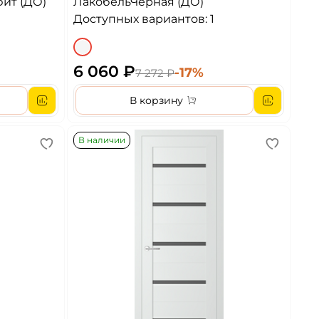
фит (ДО)
ЛакобельЧерная (ДО)
Доступных вариантов: 1
6 060 ₽
-17%
7 272 ₽
В корзину
В наличии