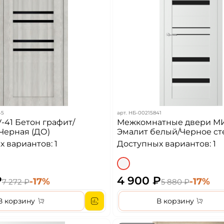
45
арт.
НБ-00215841
-41 Бетон графит/
Межкомнатные двери МИ
Черная (ДО)
Эмалит белый/Черное ст
 вариантов: 1
Доступных вариантов: 1
₽
4 900 ₽
-17%
-17%
7 272 ₽
5 880 ₽
В корзину
В корзину