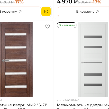
4 970 ₽
-17%
-17%
6 300 ₽
5 964 ₽
В корзину
В корзину
В наличии
46
арт.
НБ-00215840
тные двери МИР "S-21"
Межкомнатные двери МИ