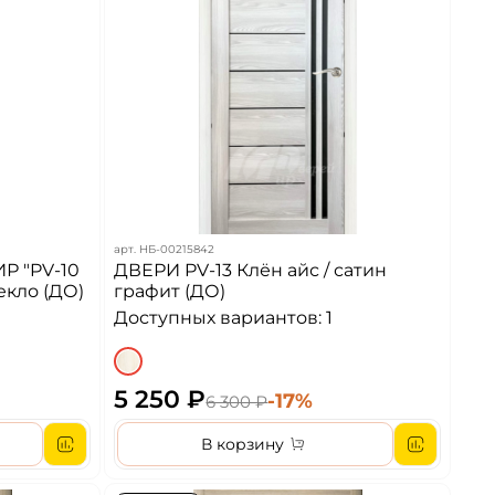
арт.
НБ-00215842
Р "PV-10
ДВЕРИ PV-13 Клён айс / сатин
екло (ДО)
графит (ДО)
Доступных вариантов: 1
5 250 ₽
-17%
6 300 ₽
В корзину