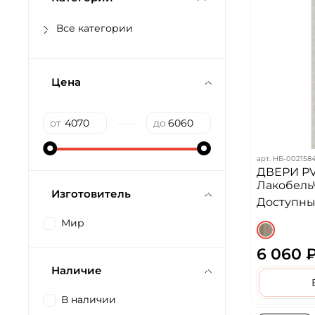
Все категории
Цена
—
от
до
арт.
НБ-002158
ДВЕРИ PV
Лакобель
Изготовитель
Доступных
Мир
6 060 
Наличие
В наличии