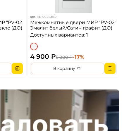
арт.
НБ-00215839
Р "PV-02
Межкомнатные двери МИР "PV-02"
екло (ДО)
Эмалит белый/Сатин графит (ДО)
Доступных вариантов: 1
4 900 ₽
-17%
5 880 ₽
В корзину