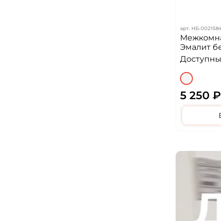
арт.
НБ-002158
Межкомна
Эмалит б
Доступных
5 250 ₽