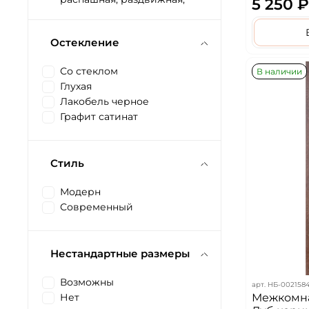
5 250 ₽
Остекление
Со стеклом
В наличии
Глухая
Лакобель черное
Графит сатинат
Стиль
Модерн
Современный
Нестандартные размеры
Возможны
арт.
НБ-002158
Межкомна
Нет