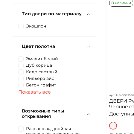
В наличии
Тип двери по материалу
Экошпон
Цвет полотна
Эмалит белый
Дуб корица
Кедр светлый
Ривьера айс
Бетон графит
Показать все
арт.
НБ-002158
ДВЕРИ PV
Черное ст
Возможные типы
Доступных
открывания
Распашная; двойная
распашная; раздвижная;