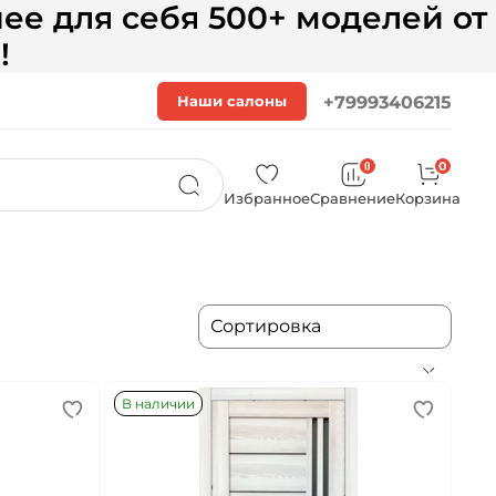
ее для себя 500+ моделей от
!
Наши салоны
+79993406215
0
0
Избранное
Сравнение
Корзина
В наличии