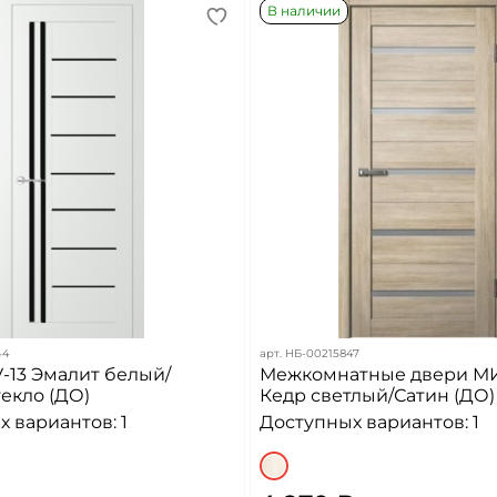
В наличии
44
арт.
НБ-00215847
-13 Эмалит белый/
Межкомнатные двери МИР
екло (ДО)
Кедр светлый/Сатин (ДО)
 вариантов: 1
Доступных вариантов: 1