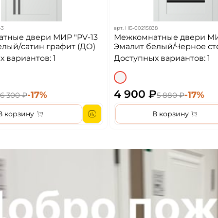
43
арт.
НБ-00215838
тные двери МИР "PV-13
Межкомнатные двери МИ
елый/сатин графит (ДО)
Эмалит белый/Черное ст
 вариантов: 1
Доступных вариантов: 1
4 900 ₽
-17%
-17%
6 300 ₽
5 880 ₽
В корзину
В корзину