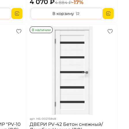
4 070 ₽
-17%
4 884 ₽
В корзину
В наличии
арт.
НБ-00215848
Р "PV-10
ДВЕРИ PV-42 Бетон снежный/