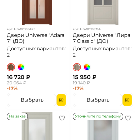
арт.
НБ-00218425
арт.
НБ-00218314
Двери Universe "Adara
Двери Universe "Лира
7" (ДО)
7 Classic" (ДО)
Доступных вариантов:
Доступных вариантов:
2
2
16 720 ₽
15 950 ₽
20 064 ₽
19 140 ₽
-17%
-17%
Выбрать
Выбрать
На заказ
Уточняйте по телефону