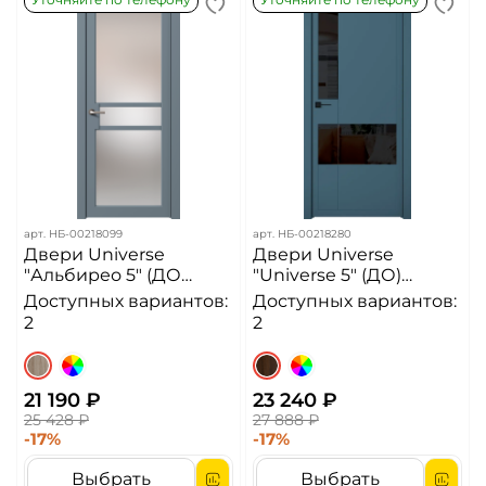
арт.
НБ-00218099
арт.
НБ-00218280
Двери Universe
Двери Universe
"Альбирео 5" (ДО
"Universe 5" (ДО)
сатин)
чёрное стекло
Доступных вариантов:
Доступных вариантов:
2
2
21 190 ₽
23 240 ₽
25 428 ₽
27 888 ₽
-17%
-17%
Выбрать
Выбрать