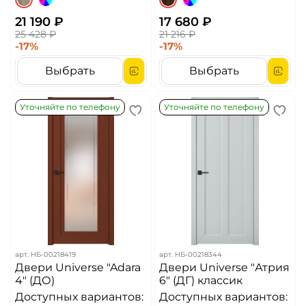
21 190 ₽
17 680 ₽
25 428 ₽
21 216 ₽
-17%
-17%
Выбрать
Выбрать
Уточняйте по телефону
Уточняйте по телефону
арт.
НБ-00218419
арт.
НБ-00218344
Двери Universe "Adara
Двери Universe "Атрия
4" (ДО)
6" (ДГ) классик
Доступных вариантов:
Доступных вариантов: