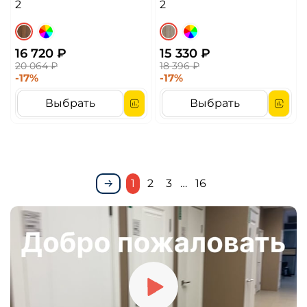
2
2
16 720 ₽
15 330 ₽
20 064 ₽
18 396 ₽
-17%
-17%
Выбрать
Выбрать
1
2
3
…
16