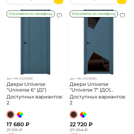
Уточняйте по телефону
Уточняйте по телефону
арт.
НБ-00218281
арт.
НБ-00218284
Двери Universe
Двери Universe
"Universe 6" (ДГ)
"Universe 7" (ДО)
чёрное стекло
Доступных вариантов:
Доступных вариантов:
2
2
17 680 ₽
22 720 ₽
21 216 ₽
27 264 ₽