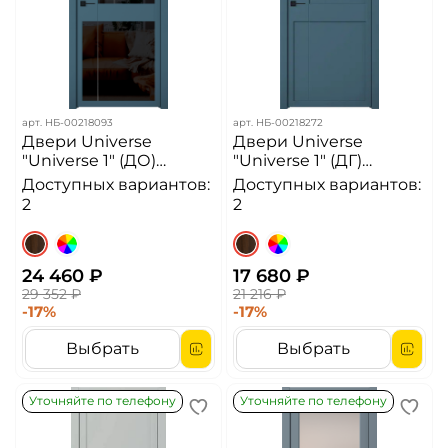
арт.
НБ-00218093
арт.
НБ-00218272
Двери Universe
Двери Universe
"Universe 1" (ДО)
"Universe 1" (ДГ)
чёрное стекло
классик
Доступных вариантов:
Доступных вариантов:
2
2
24 460 ₽
17 680 ₽
29 352 ₽
21 216 ₽
-17%
-17%
Выбрать
Выбрать
Уточняйте по телефону
Уточняйте по телефону