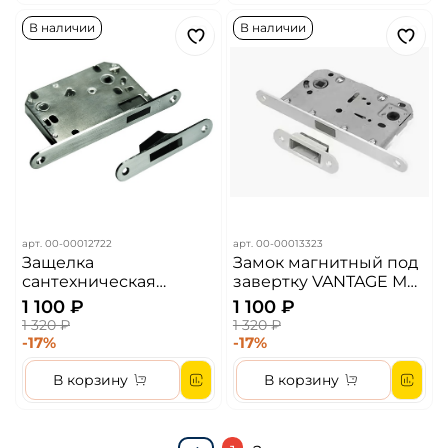
В наличии
В наличии
арт.
00-00012722
арт.
00-00013323
Защелка
Замок магнитный под
сантехническая
завертку VANTAGE МС
магнитная MORELLI
96 Цвет - Хром
1 100 ₽
1 100 ₽
2070M AB Цвет -
1 320 ₽
1 320 ₽
Бронза
-17%
-17%
В корзину
В корзину