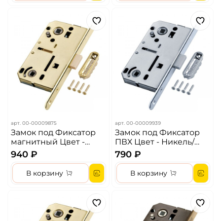
арт.
00-00009875
арт.
00-00009939
Замок под Фиксатор
Замок под Фиксатор
магнитный Цвет -
ПВХ Цвет - Никель/
Золото
Хром
940 ₽
790 ₽
В корзину
В корзину