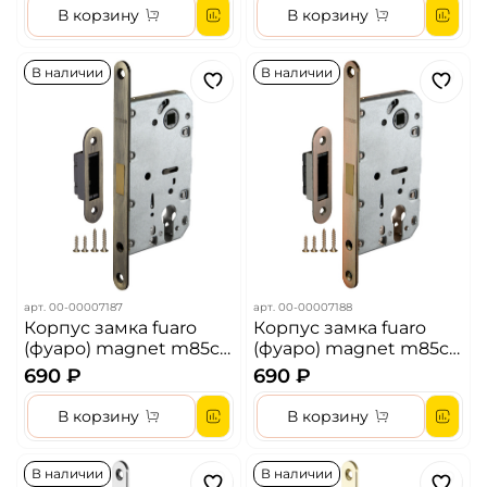
В корзину
В корзину
В наличии
В наличии
арт.
00-00007187
арт.
00-00007188
Корпус замка fuaro
Корпус замка fuaro
(фуаро) magnet m85c-
(фуаро) magnet m85c-
50 ab бронза
50 ac медь
690 ₽
690 ₽
В корзину
В корзину
В наличии
В наличии