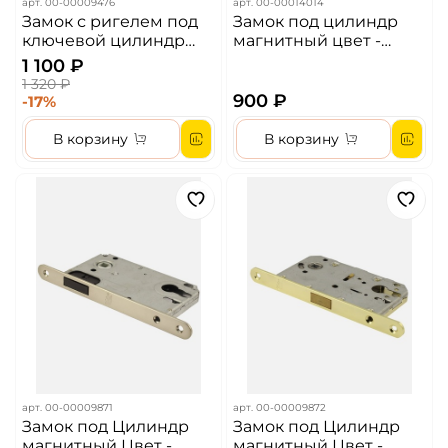
арт.
00-00009476
арт.
00-00014014
Замок с ригелем под
Замок под цилиндр
ключевой цилиндр
магнитный цвет -
MORELLI L1885 AB Цвет
бронза
1 100 ₽
– Бронза
1 320 ₽
900 ₽
-17%
В корзину
В корзину
арт.
00-00009871
арт.
00-00009872
Замок под Цилиндр
Замок под Цилиндр
магнитный Цвет -
магнитный Цвет -