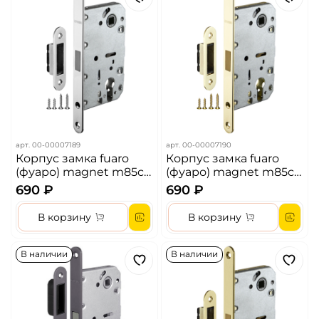
арт.
00-00007189
арт.
00-00007190
Корпус замка fuaro
Корпус замка fuaro
(фуаро) magnet m85c-
(фуаро) magnet m85c-
50 cp хром
50 gp латунь
690 ₽
690 ₽
В корзину
В корзину
В наличии
В наличии