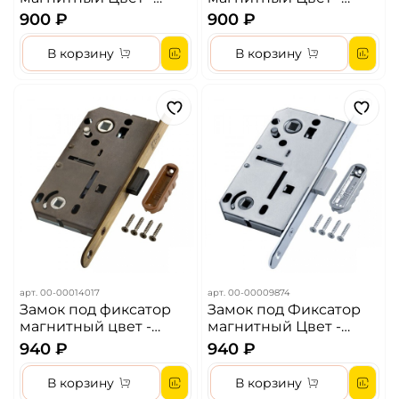
Никель/Хром
Золото
900 ₽
900 ₽
В корзину
В корзину
арт.
00-00014017
арт.
00-00009874
Замок под фиксатор
Замок под Фиксатор
магнитный цвет -
магнитный Цвет -
бронза
Никель/Хром
940 ₽
940 ₽
В корзину
В корзину