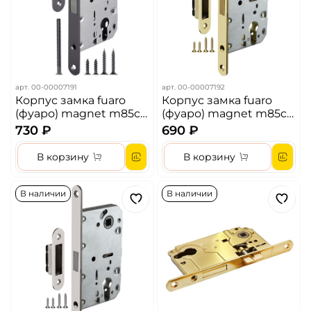
арт.
00-00007191
арт.
00-00007192
Корпус замка fuaro
Корпус замка fuaro
(фуаро) magnet m85c-
(фуаро) magnet m85c-
50 gr
50 sg матовое золото
730 ₽
690 ₽
В корзину
В корзину
В наличии
В наличии