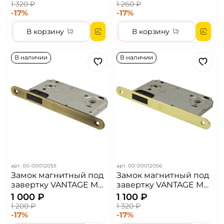
Бронза
никель
1 320 ₽
1 260 ₽
-17%
-17%
В корзину
В корзину
В наличии
В наличии
арт.
00-00012055
арт.
00-00012056
Замок магнитный под
Замок магнитный под
завертку VANTAGE M
завертку VANTAGE M
90 AB Цвет - Бронза
90 SB Цвет - Матовое
1 000 ₽
1 100 ₽
золото
1 200 ₽
1 320 ₽
-17%
-17%