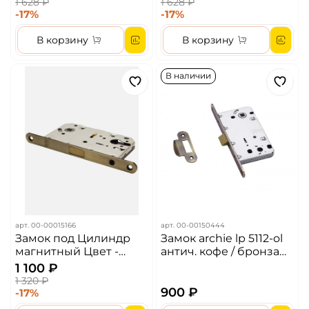
1 628 ₽
1 628 ₽
-17%
-17%
В корзину
В корзину
В наличии
арт.
00-00015166
арт.
00-00150444
Замок под Цилиндр
Замок archie lp 5112-ol
магнитный Цвет -
антич. кофе / бронза
Черный
(acf / аb)
1 100 ₽
1 320 ₽
900 ₽
-17%