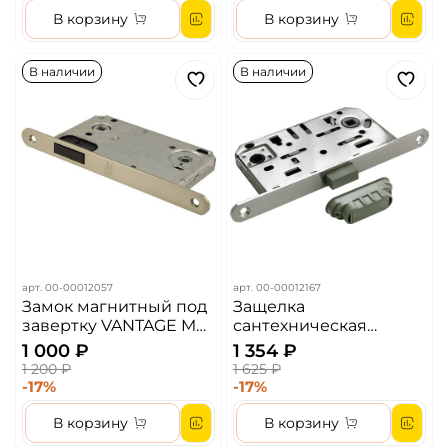
В корзину
В корзину
В наличии
В наличии
арт.
00-00012057
арт.
00-00012167
Замок магнитный под
Защелка
завертку VANTAGE M
сантехническая
90 SN Цвет - Матовый
магнитная MORELLI
1 000 ₽
1 354 ₽
никель
M1895 SC Цвет -
1 200 ₽
1 625 ₽
Матовый хром
-17%
-17%
В корзину
В корзину