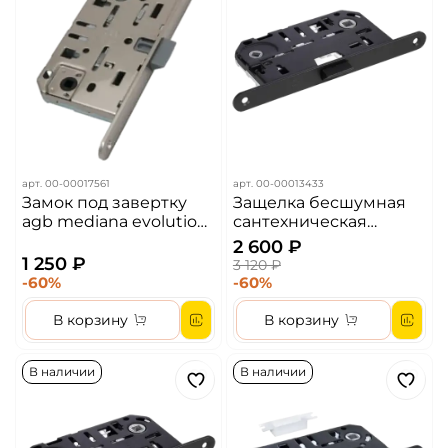
арт.
00-00017561
арт.
00-00013433
Замок под завертку
Защелка бесшумная
agb mediana evolution
сантехническая
цвет - матовый хром
MORELLI Innovation IP
2 600 ₽
WC B Цвет - Черный
1 250 ₽
3 120 ₽
-60%
-60%
В корзину
В корзину
В наличии
В наличии