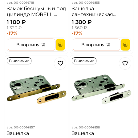
арт.
00-00014718
арт.
00-00014855
Замок бесшумный под
Защелка
цилиндр MORELLI
сантехническая
1885P PG Цвет - Золото
магнитная MORELLI
1 100 ₽
1 300 ₽
2070M PG Цвет -
1 320 ₽
1 560 ₽
Золото
-17%
-17%
В корзину
В корзину
В наличии
В наличии
арт.
00-00014857
арт.
00-00014858
Защелка
Защелка