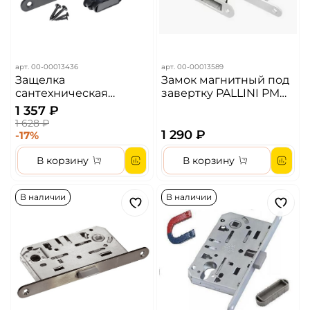
арт.
00-00013436
арт.
00-00013589
Защелка
Замок магнитный под
сантехническая
завертку PALLINI PM
магнитная MORELLI
410 B CP Цвет - Хром
1 357 ₽
M1895 BL Цвет -
1 628 ₽
Черный матовый
1 290 ₽
-17%
В корзину
В корзину
В наличии
В наличии