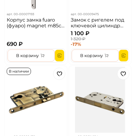
арт.
00-00007193
арт.
00-00009475
Корпус замка fuaro
Замок с ригелем под
(фуаро) magnet m85c-
ключевой цилиндр
50 sn матовый никель
MORELLI L1885 PG Цвет
1 100 ₽
– Золото
1 320 ₽
690 ₽
-17%
В корзину
В корзину
В наличии