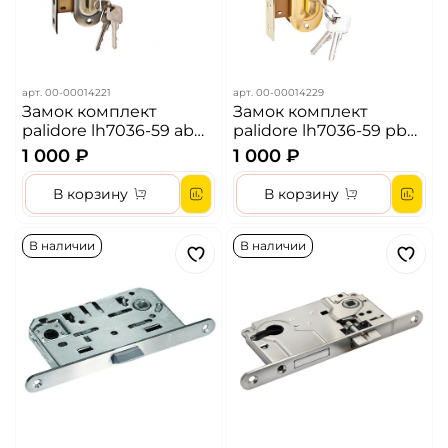
арт.
00-00014221
арт.
00-00014229
Замок комплект
Замок комплект
palidore lh7036-59 ab
palidore lh7036-59 pb
бронза
золото
1 000 ₽
1 000 ₽
В корзину
В корзину
В наличии
В наличии