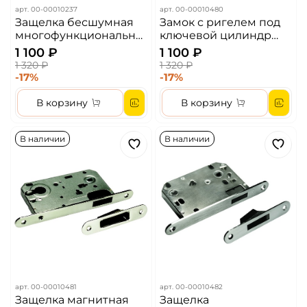
арт.
00-00010237
арт.
00-00010480
Защелка бесшумная
Замок с ригелем под
многофункциональна
ключевой цилиндр
я MORELLI 1895P SN
MORELLI L1885 SN Цвет
1 100 ₽
1 100 ₽
Цвет - Белый никель
– Никель
1 320 ₽
1 320 ₽
-17%
-17%
В корзину
В корзину
В наличии
В наличии
арт.
00-00010481
арт.
00-00010482
Защелка магнитная
Защелка