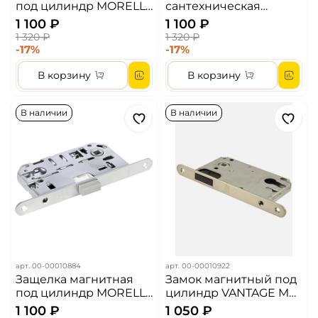
под цилиндр MORELLI
сантехническая
MM 2085 SN Цвет -
магнитная MORELLI
1 100 ₽
1 100 ₽
Белый никель
2070M SN Цвет -
1 320 ₽
1 320 ₽
Никель
-17%
-17%
В корзину
В корзину
В наличии
В наличии
арт.
00-00010884
арт.
00-00010922
Защелка магнитная
Замок магнитный под
под цилиндр MORELLI
цилиндр VANTAGE M
MM 2085 AB Цвет -
85 SN Цвет - Матовый
1 100 ₽
1 050 ₽