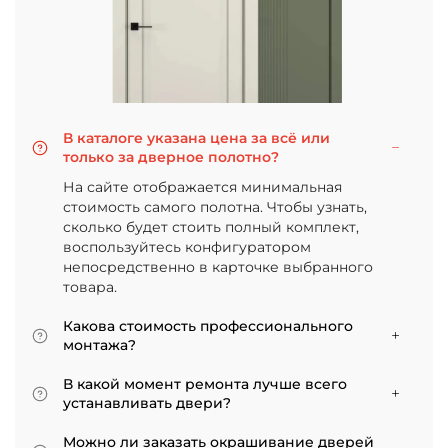
В каталоге указана цена за всё или
только за дверное полотно?
На сайте отображается минимальная
стоимость самого полотна. Чтобы узнать,
сколько будет стоить полный комплект,
воспользуйтесь конфигуратором
непосредственно в карточке выбранного
товара.
Какова стоимость профессионального
монтажа?
Итоговая сумма зависит от типа отделки
В какой момент ремонта лучше всего
двери и габаритов проема. Минимальная
устанавливать двери?
цена за установку стандартной двери с
Мы советуем приступать к монтажу после
покрытием «экошпон» начинается от 5000
Можно ли заказать окрашивание дверей