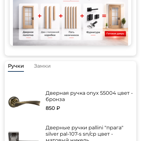
Ручки
Замки
Дверная ручка onyx 55004 цвет -
бронза
850 ₽
Дверные ручки pallini "прага"
silver pal-107-s sn/cp цвет -
матовый никель