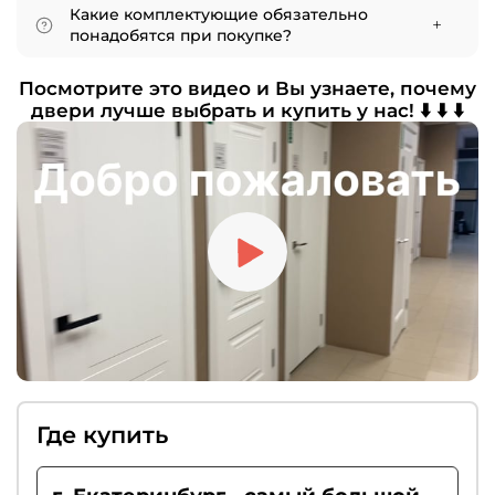
Фурнитура — это набор всех необходимых
Какие комплектующие обязательно
функциональных элементов: ручки, петли,
понадобятся при покупке?
замки, фиксаторы, а также дополнительные
Для полноценной эксплуатации нужны
аксессуары, например, автоматические
Посмотрите это видео и Вы узнаете, почему
петли, дверные ручки и защёлки. По
пороги.
двери лучше выбрать и купить у нас! ⬇️ ⬇️ ⬇️
желанию можно дополнить комплект
доводчиком, ограничителем хода или
«умным порогом». Если вы цените тишину,
рекомендуем выбирать магнитные замки.
Где купить