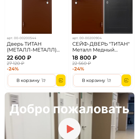
арт.
00-00200544
арт.
00-00200904
Дверь ТИТАН
СЕЙФ-ДВЕРЬ "ТИТАН"
(МЕТАЛЛ-МЕТАЛЛ)
Металл Медный
графит
Антик/МДФ 6мм
22 600 ₽
18 800 ₽
Венге
27 120 ₽
22 560 ₽
-24%
-24%
В корзину
В корзину