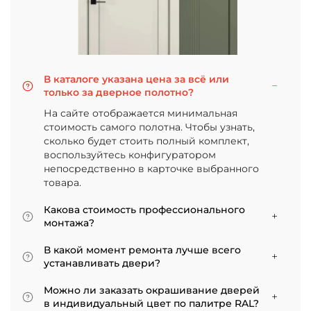
В каталоге указана цена за всё или
только за дверное полотно?
На сайте отображается минимальная
стоимость самого полотна. Чтобы узнать,
сколько будет стоить полный комплект,
воспользуйтесь конфигуратором
непосредственно в карточке выбранного
товара.
Какова стоимость профессионального
монтажа?
Итоговая сумма зависит от типа отделки
В какой момент ремонта лучше всего
двери и габаритов проема. Минимальная
устанавливать двери?
цена за установку стандартной двери с
Мы советуем приступать к монтажу после
покрытием «экошпон» начинается от 5000
Можно ли заказать окрашивание дверей
того, как уложено напольное покрытие. В
рублей.
в индивидуальный цвет по палитре RAL?