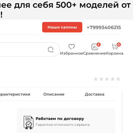
ее для себя 500+ моделей от
!
Наши салоны
+79993406215
0
0
Избранное
Сравнение
Корзина
★
★
★
★
★
арактеристики
Описание
Доставка
Работаем по договору
Гарантия отличного сервиса