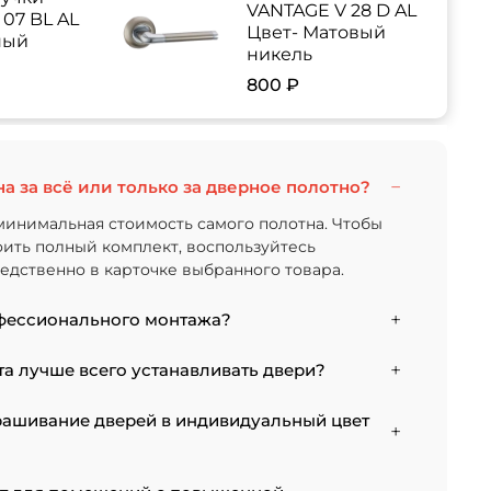
VANTAGE V 28 D AL
07 BL AL
Цвет- Матовый
ный
никель
800 ₽
на за всё или только за дверное полотно?
минимальная стоимость самого полотна. Чтобы
тоить полный комплект, воспользуйтесь
дственно в карточке выбранного товара.
фессионального монтажа?
 от типа отделки двери и габаритов проема.
а лучше всего устанавливать двери?
тановку стандартной двери с покрытием
 5000 рублей.
 к монтажу после того, как уложено напольное
рашивание дверей в индивидуальный цвет
случае из-за изменения уровня пола полотно
соте, и его придется подрезать. Оптимально
ании всех отделочных работ. Если монтаж нужен
есть. В нашем ассортименте представлены