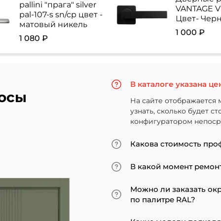
pallini "прага" silver
VANTAGE V 
pal-107-s sn/cp цвет -
Цвет- Чер
матовый никель
1 000 ₽
1 080 ₽
В каталоге указана це
осы
На сайте отображается 
узнать, сколько будет с
конфигуратором непосре
Какова стоимость про
Итоговая сумма зависит
В какой момент ремонт
Минимальная цена за ус
«экошпон» начинается от
Мы советуем приступать
Можно ли заказать ок
покрытие. В противном 
по палитре RAL?
может не подойти по вы
ставить двери по оконч
Да, такая возможность 