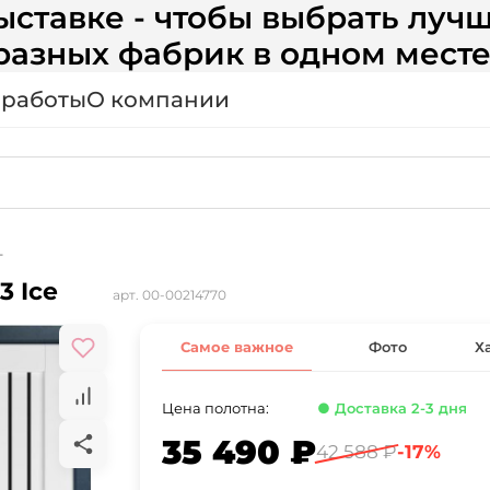
ставке - чтобы выбрать лучш
разных фабрик в одном месте
 работы
О компании
т
3 Ice
арт.
00-00214770
Самое важное
Фото
Х
Цена полотна:
● Доставка 2-3 дня
35 490 ₽
42 588 ₽
-17%