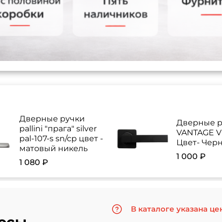
Дверные ручки
Дверные р
pallini "прага" silver
VANTAGE V 
pal-107-s sn/cp цвет -
Цвет- Чер
матовый никель
1 000 ₽
1 080 ₽
В каталоге указана це
осы