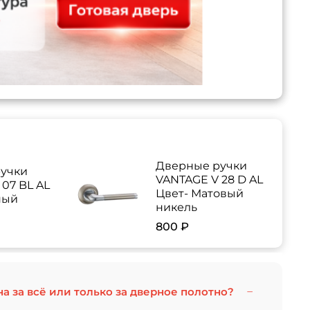
Дверные ручки
учки
VANTAGE V 28 D AL
07 BL AL
Цвет- Матовый
ный
никель
800 ₽
на за всё или только за дверное полотно?