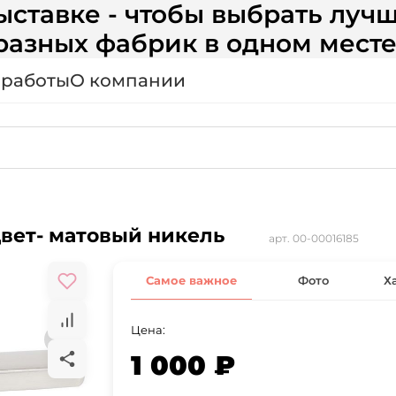
ставке - чтобы выбрать лучш
разных фабрик в одном месте
 работы
О компании
цвет- матовый никель
арт.
00-00016185
Самое важное
Фото
Х
Цена:
1 000 ₽