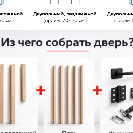
аспашной
Двупольный, раздвижной
Двупольны
90 см.)
(проем 120-180 см.)
(проем 1