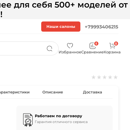
ее для себя 500+ моделей от
!
Наши салоны
+79993406215
0
0
Избранное
Сравнение
Корзина
★
★
★
★
★
арактеристики
Описание
Доставка
Работаем по договору
Гарантия отличного сервиса