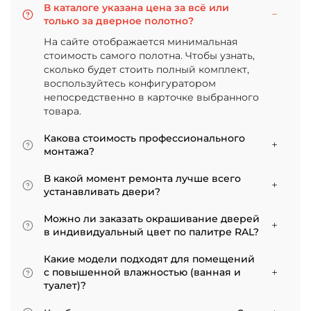
В каталоге указана цена за всё или
только за дверное полотно?
На сайте отображается минимальная
стоимость самого полотна. Чтобы узнать,
сколько будет стоить полный комплект,
воспользуйтесь конфигуратором
непосредственно в карточке выбранного
товара.
Какова стоимость профессионального
монтажа?
Итоговая сумма зависит от типа отделки
В какой момент ремонта лучше всего
двери и габаритов проема. Минимальная
устанавливать двери?
цена за установку стандартной двери с
Мы советуем приступать к монтажу после
покрытием «экошпон» начинается от 5000
Можно ли заказать окрашивание дверей
того, как уложено напольное покрытие. В
рублей.
в индивидуальный цвет по палитре RAL?
противном случае из-за изменения уровня
Да, такая возможность есть. В нашем
пола полотно может не подойти по высоте, и
Какие модели подходят для помещений
ассортименте представлены эмалированные
его придется подрезать. Оптимально ставить
с повышенной влажностью (ванная и
модели от разных фабрик
двери по окончании всех отделочных работ.
туалет)?
Если монтаж нужен до поклейки обоев,
Для санузлов мы рекомендуем выбирать
лучше заранее подготовить все запилы, но