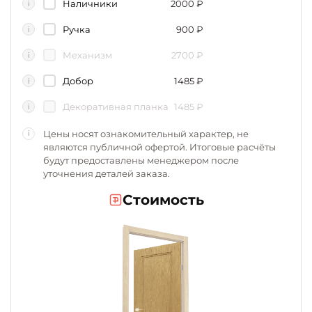
Наличники
2000
₽
i
Ручка
900
₽
i
Механизм
2700
₽
i
Добор
1485
₽
i
Декоративная планка
1485
₽
i
Цены носят ознакомительный характер, не
i
являются публичной офертой. Итоговые расчёты
будут предоставлены менеджером после
уточнения деталей заказа.
Стоимость