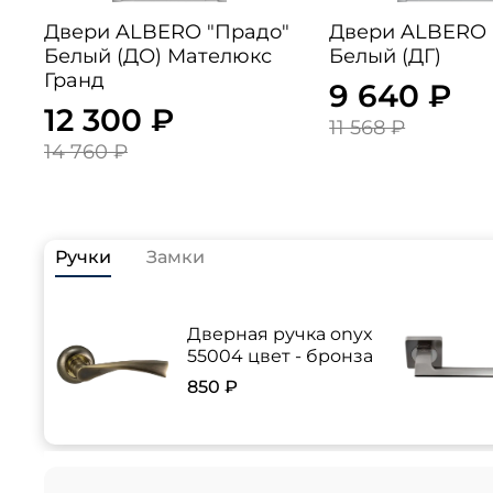
Двери ALBERO "Прадо"
Двери ALBERO "Рим"
Белый (ДО) Мателюкс
Белый (ДГ)
Гранд
9 640 ₽
12 300 ₽
11 568 ₽
14 760 ₽
Ручки
Замки
Дверная ручка onyx
55004 цвет - бронза
850 ₽