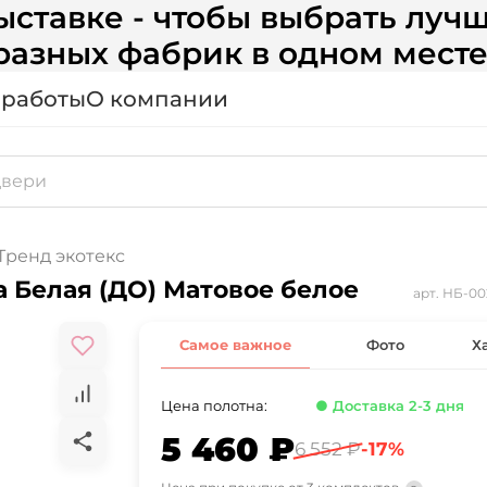
ставке - чтобы выбрать лучш
разных фабрик в одном месте
 работы
О компании
Тренд экотекс
ственница Белая (ДО) Матовое белое
арт.
НБ-00
Самое важное
Фото
Х
Цена полотна:
● Доставка 2-3 дня
5 460 ₽
6 552 ₽
-17%