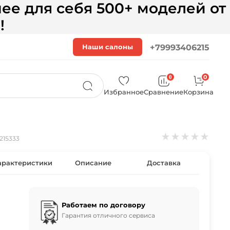
ее для себя 500+ моделей от
!
Наши салоны
+79993406215
0
0
Избранное
Сравнение
Корзина
★
★
★
★
★
215333
арактеристики
Описание
Доставка
Работаем по договору
Гарантия отличного сервиса