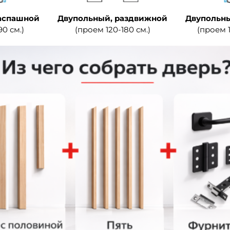
аспашной
Двупольный, раздвижной
Двупольны
90 см.)
(проем 120-180 см.)
(проем 1