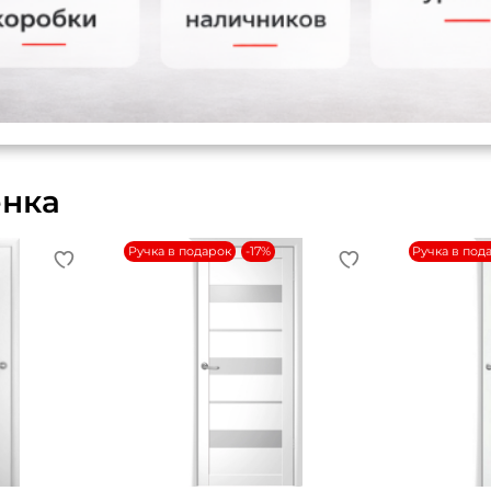
енка
Ручка в подарок
-17%
Ручка в под