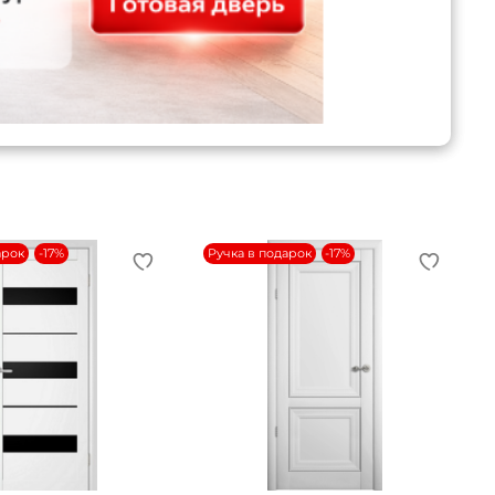
арок
-17%
Ручка в подарок
-17%