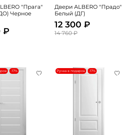
RO "Прага"
Двери ALBERO "Прадо"
ДО) Черное
Белый (ДГ)
12 300 ₽
 ₽
14 760 ₽
арок
-17%
Ручка в подарок
-17%