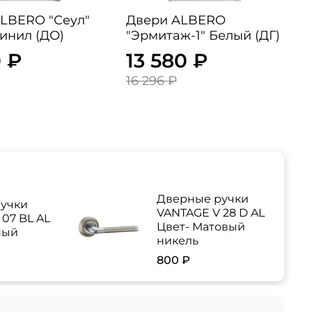
RO "Сеул"
Двери ALBERO
инил (ДО)
"Эрмитаж-1" Белый (ДГ)
 ₽
13 580 ₽
16 296 ₽
Дверные ручки
учки
VANTAGE V 28 D AL
07 BL AL
Цвет- Матовый
ный
никель
800 ₽