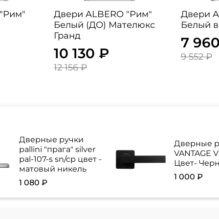
Двери ALBERO "Рим"
Двери ALBE
Белый (ДО) Мателюкс
Белый в
Гранд
7 960
10 130 ₽
9 552 ₽
12 156 ₽
Дверные ручки
Дверные р
pallini "прага" silver
VANTAGE V 
pal-107-s sn/cp цвет -
Цвет- Чер
матовый никель
1 000 ₽
1 080 ₽