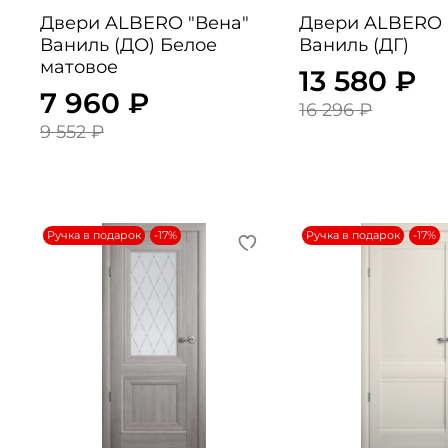
Двери ALBERO "Вена"
Двери ALBERO "
Ваниль (ДО) Белое
Ваниль (ДГ)
матовое
13 580 ₽
7 960 ₽
16 296 ₽
9 552 ₽
Ручка в подарок
-17%
Ручка в подарок
-17%