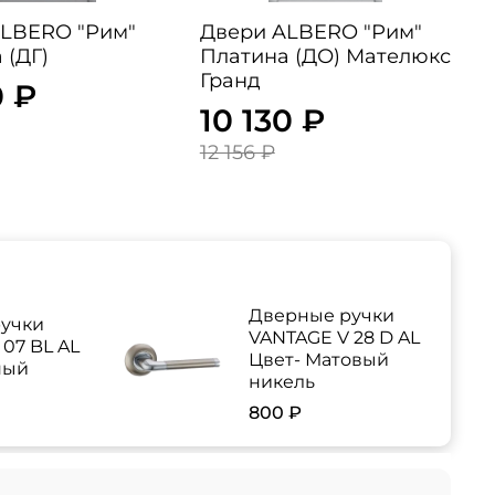
LBERO "Рим"
Двери ALBERO "Рим"
 (ДГ)
Платина (ДО) Мателюкс
Гранд
0 ₽
10 130 ₽
12 156 ₽
Дверные ручки
учки
VANTAGE V 28 D AL
07 BL AL
Цвет- Матовый
ный
никель
800 ₽