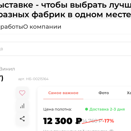
ставке - чтобы выбрать лучш
разных фабрик в одном месте
 работы
О компании
Винил
)
арт.
НБ-00215164
Самое важное
Фото
Х
Цена полотна:
● Доставка 2-3 дня
12 300 ₽
14 760 ₽
-17%