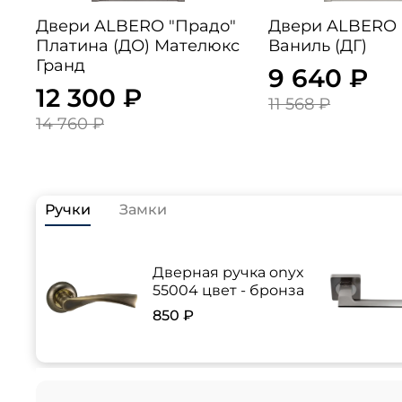
Двери ALBERO "Прадо"
Двери ALBERO 
Платина (ДО) Мателюкс
Ваниль (ДГ)
Гранд
9 640 ₽
12 300 ₽
11 568 ₽
14 760 ₽
Ручки
Замки
Дверная ручка onyx
55004 цвет - бронза
850 ₽