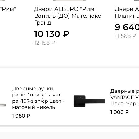
"Рим"
Двери ALBERO "Рим"
Двери A
Ваниль (ДО) Мателюкс
Платина
Гранд
9 64
10 130 ₽
11 568 ₽
12 156 ₽
Дверные ручки
Дверные р
pallini "прага" silver
VANTAGE V 
pal-107-s sn/cp цвет -
Цвет- Чер
матовый никель
1 000 ₽
1 080 ₽