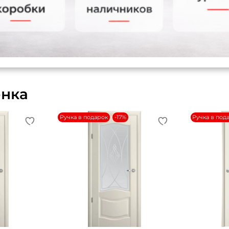
енка
Ручка в подарок
-17%
Ручка в под