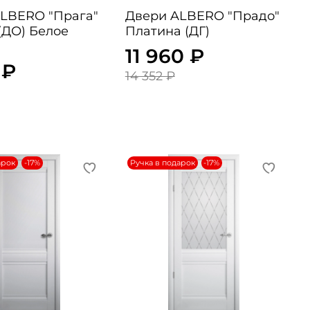
LBERO "Прага"
Двери ALBERO "Прадо"
(ДО) Белое
Платина (ДГ)
11 960 ₽
 ₽
14 352 ₽
арок
-17%
Ручка в подарок
-17%