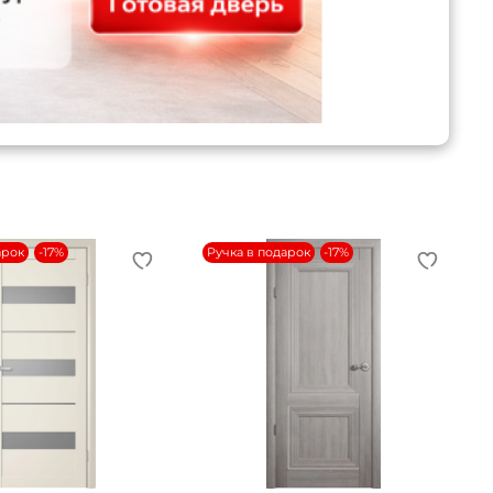
арок
-17%
Ручка в подарок
-17%