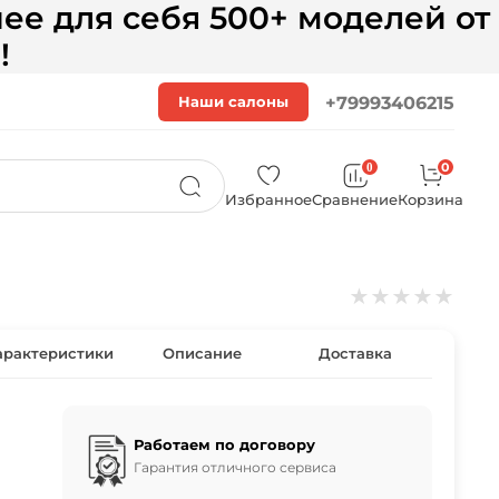
ее для себя 500+ моделей от
!
Наши салоны
+79993406215
0
0
Избранное
Сравнение
Корзина
★
★
★
★
★
арактеристики
Описание
Доставка
Работаем по договору
Гарантия отличного сервиса