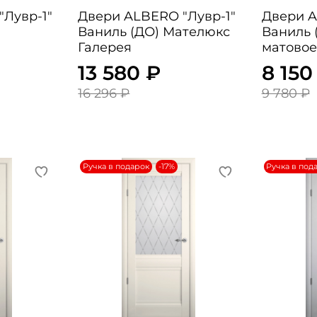
Лувр-1"
Двери ALBERO "Лувр-1"
Двери A
Ваниль (ДО) Мателюкс
Ваниль 
Галерея
матовое
13 580 ₽
8 150
16 296 ₽
9 780 ₽
Ручка в подарок
-17%
Ручка в под