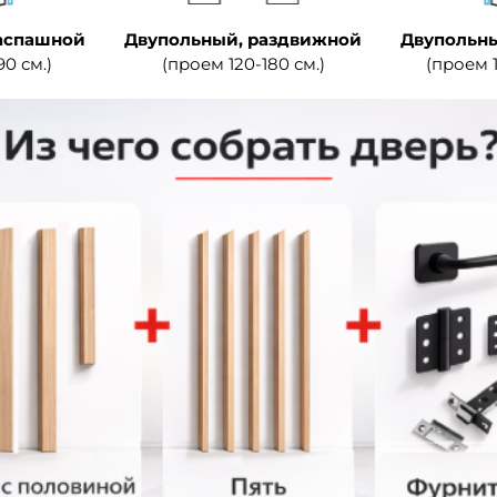
аспашной
Двупольный, раздвижной
Двупольны
90 см.)
(проем 120-180 см.)
(проем 1