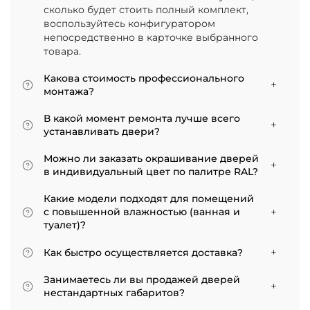
сколько будет стоить полный комплект,
воспользуйтесь конфигуратором
непосредственно в карточке выбранного
товара.
Какова стоимость профессионального
монтажа?
Итоговая сумма зависит от типа отделки
В какой момент ремонта лучше всего
двери и габаритов проема. Минимальная
устанавливать двери?
цена за установку стандартной двери с
Мы советуем приступать к монтажу после
покрытием «экошпон» начинается от 5000
Можно ли заказать окрашивание дверей
того, как уложено напольное покрытие. В
рублей.
в индивидуальный цвет по палитре RAL?
противном случае из-за изменения уровня
Да, такая возможность есть. В нашем
пола полотно может не подойти по высоте, и
Какие модели подходят для помещений
ассортименте представлены эмалированные
его придется подрезать. Оптимально ставить
с повышенной влажностью (ванная и
модели от разных фабрик
двери по окончании всех отделочных работ.
туалет)?
Если монтаж нужен до поклейки обоев,
Для санузлов мы рекомендуем выбирать
лучше заранее подготовить все запилы, но
Как быстро осуществляется доставка?
двери с покрытием из экошпона. На нашем
крепить наличники уже после завершения
сайте в разделе межкомнатные двери
Товары, имеющиеся на складе, доставляются
отделки стен.
Занимаетесь ли вы продажей дверей
практически все двери являются
в течение 3–5 рабочих дней. Если дверь
нестандартных габаритов?
влагостойкими.
изготавливается по индивидуальному заказу,