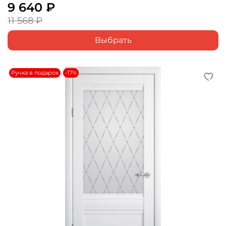
9 640 ₽
11 568 ₽
Выбрать
Ручка в подарок
-17%