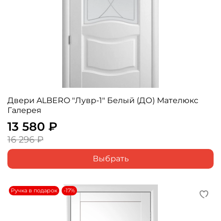
Двери ALBERO "Лувр-1" Белый (ДО) Мателюкс
Галерея
13 580 ₽
16 296 ₽
Выбрать
Ручка в подарок
-17%