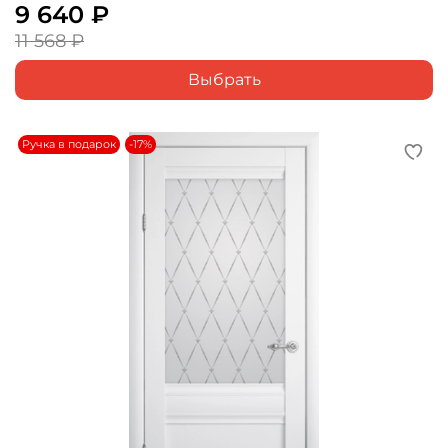
9 640 ₽
11 568 ₽
Выбрать
Ручка в подарок
-17%