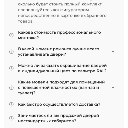
сколько будет стоить полный комплект,
воспользуйтесь конфигуратором
непосредственно в карточке выбранного
товара.
Какова стоимость профессионального
монтажа?
Итоговая сумма зависит от типа отделки
В какой момент ремонта лучше всего
двери и габаритов проема. Минимальная
устанавливать двери?
цена за установку стандартной двери с
Мы советуем приступать к монтажу после
покрытием «экошпон» начинается от 5000
Можно ли заказать окрашивание дверей
того, как уложено напольное покрытие. В
рублей.
в индивидуальный цвет по палитре RAL?
противном случае из-за изменения уровня
Да, такая возможность есть. В нашем
пола полотно может не подойти по высоте, и
Какие модели подходят для помещений
ассортименте представлены эмалированные
его придется подрезать. Оптимально ставить
с повышенной влажностью (ванная и
модели от разных фабрик
двери по окончании всех отделочных работ.
туалет)?
Если монтаж нужен до поклейки обоев,
Для санузлов мы рекомендуем выбирать
лучше заранее подготовить все запилы, но
Как быстро осуществляется доставка?
двери с покрытием из экошпона. На нашем
крепить наличники уже после завершения
сайте в разделе межкомнатные двери
Товары, имеющиеся на складе, доставляются
отделки стен.
Занимаетесь ли вы продажей дверей
практически все двери являются
в течение 3–5 рабочих дней. Если дверь
нестандартных габаритов?
влагостойкими.
изготавливается по индивидуальному заказу,