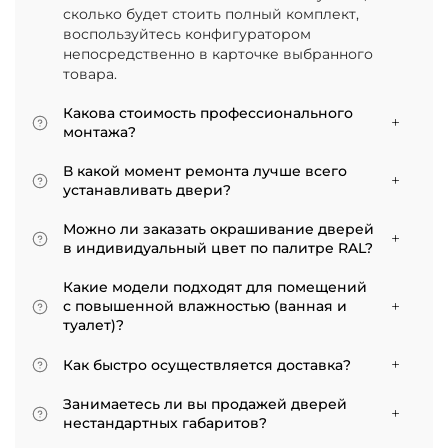
сколько будет стоить полный комплект,
воспользуйтесь конфигуратором
непосредственно в карточке выбранного
товара.
Какова стоимость профессионального
монтажа?
Итоговая сумма зависит от типа отделки
В какой момент ремонта лучше всего
двери и габаритов проема. Минимальная
устанавливать двери?
цена за установку стандартной двери с
Мы советуем приступать к монтажу после
покрытием «экошпон» начинается от 5000
Можно ли заказать окрашивание дверей
того, как уложено напольное покрытие. В
рублей.
в индивидуальный цвет по палитре RAL?
противном случае из-за изменения уровня
Да, такая возможность есть. В нашем
пола полотно может не подойти по высоте, и
Какие модели подходят для помещений
ассортименте представлены эмалированные
его придется подрезать. Оптимально ставить
с повышенной влажностью (ванная и
модели от разных фабрик
двери по окончании всех отделочных работ.
туалет)?
Если монтаж нужен до поклейки обоев,
Для санузлов мы рекомендуем выбирать
лучше заранее подготовить все запилы, но
Как быстро осуществляется доставка?
двери с покрытием из экошпона. На нашем
крепить наличники уже после завершения
сайте в разделе межкомнатные двери
Товары, имеющиеся на складе, доставляются
отделки стен.
Занимаетесь ли вы продажей дверей
практически все двери являются
в течение 3–5 рабочих дней. Если дверь
нестандартных габаритов?
влагостойкими.
изготавливается по индивидуальному заказу,