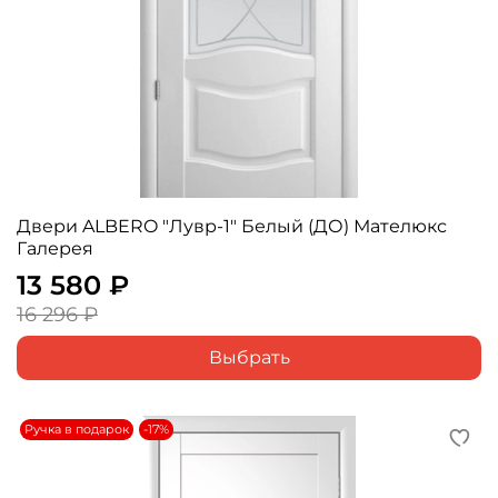
Двери ALBERO "Лувр-1" Белый (ДО) Мателюкс
Галерея
13 580 ₽
16 296 ₽
Выбрать
Ручка в подарок
-17%