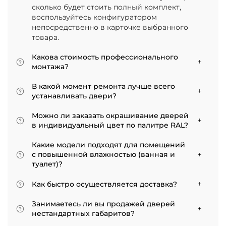
сколько будет стоить полный комплект,
воспользуйтесь конфигуратором
непосредственно в карточке выбранного
товара.
Какова стоимость профессионального
монтажа?
Итоговая сумма зависит от типа отделки
В какой момент ремонта лучше всего
двери и габаритов проема. Минимальная
устанавливать двери?
цена за установку стандартной двери с
Мы советуем приступать к монтажу после
покрытием «экошпон» начинается от 5000
Можно ли заказать окрашивание дверей
того, как уложено напольное покрытие. В
рублей.
в индивидуальный цвет по палитре RAL?
противном случае из-за изменения уровня
Да, такая возможность есть. В нашем
пола полотно может не подойти по высоте, и
Какие модели подходят для помещений
ассортименте представлены эмалированные
его придется подрезать. Оптимально ставить
с повышенной влажностью (ванная и
модели от разных фабрик
двери по окончании всех отделочных работ.
туалет)?
Если монтаж нужен до поклейки обоев,
Для санузлов мы рекомендуем выбирать
лучше заранее подготовить все запилы, но
Как быстро осуществляется доставка?
двери с покрытием из экошпона. На нашем
крепить наличники уже после завершения
сайте в разделе межкомнатные двери
Товары, имеющиеся на складе, доставляются
отделки стен.
Занимаетесь ли вы продажей дверей
практически все двери являются
в течение 3–5 рабочих дней. Если дверь
нестандартных габаритов?
влагостойкими.
изготавливается по индивидуальному заказу,