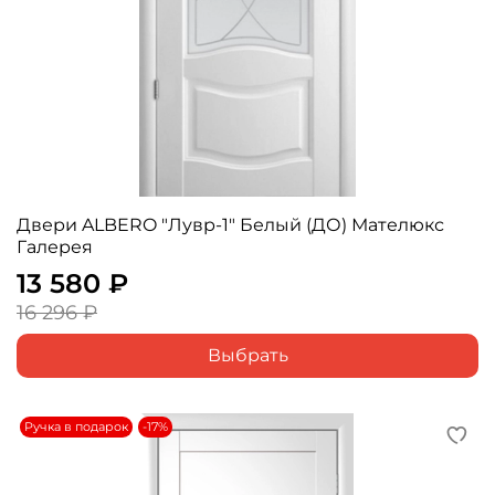
Двери ALBERO "Лувр-1" Белый (ДО) Мателюкс
Галерея
13 580 ₽
16 296 ₽
Выбрать
Ручка в подарок
-17%