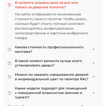
В каталоге указана цена за всё или
только за дверное полотно?
На сайте отображается минимальная
стоимость самого полотна. Чтобы узнать,
сколько будет стоить полный комплект,
воспользуйтесь конфигуратором
непосредственно в карточке выбранного
товара.
Какова стоимость профессионального
монтажа?
Итоговая сумма зависит от типа отделки
В какой момент ремонта лучше всего
двери и габаритов проема. Минимальная
устанавливать двери?
цена за установку стандартной двери с
Мы советуем приступать к монтажу после
покрытием «экошпон» начинается от 5000
Можно ли заказать окрашивание дверей
того, как уложено напольное покрытие. В
рублей.
в индивидуальный цвет по палитре RAL?
противном случае из-за изменения уровня
Да, такая возможность есть. В нашем
пола полотно может не подойти по высоте, и
Какие модели подходят для помещений
ассортименте представлены эмалированные
его придется подрезать. Оптимально ставить
с повышенной влажностью (ванная и
модели от разных фабрик
двери по окончании всех отделочных работ.
туалет)?
Если монтаж нужен до поклейки обоев,
Для санузлов мы рекомендуем выбирать
лучше заранее подготовить все запилы, но