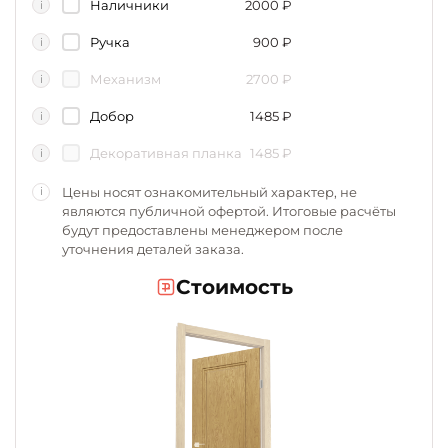
Наличники
2000
₽
i
Ручка
900
₽
i
Механизм
2700
₽
i
Добор
1485
₽
i
Декоративная планка
1485
₽
i
Цены носят ознакомительный характер, не
i
являются публичной офертой. Итоговые расчёты
будут предоставлены менеджером после
уточнения деталей заказа.
Стоимость