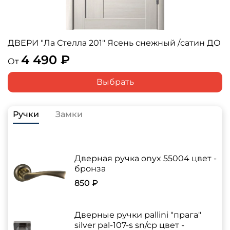
ДВЕРИ "Ла Стелла 201" Ясень снежный /сатин ДО
4 490 ₽
От
Выбрать
Ручки
Замки
Дверная ручка onyx 55004 цвет -
бронза
850 ₽
Дверные ручки pallini "прага"
silver pal-107-s sn/cp цвет -