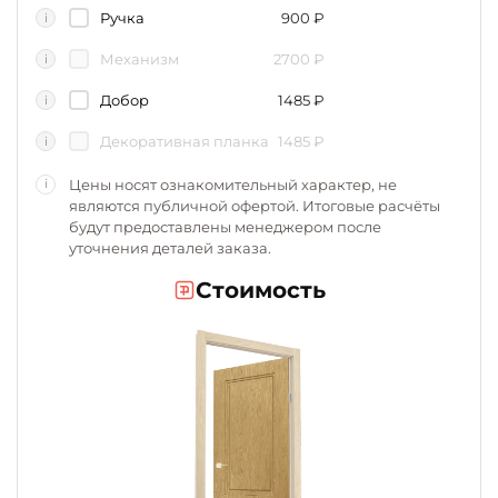
Ручка
900
₽
i
Механизм
2700
₽
i
Добор
1485
₽
i
Декоративная планка
1485
₽
i
Цены носят ознакомительный характер, не
i
являются публичной офертой. Итоговые расчёты
будут предоставлены менеджером после
уточнения деталей заказа.
Стоимость