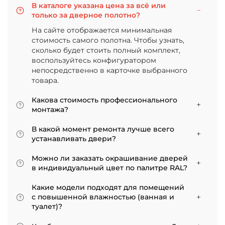
В каталоге указана цена за всё или
только за дверное полотно?
На сайте отображается минимальная
стоимость самого полотна. Чтобы узнать,
сколько будет стоить полный комплект,
воспользуйтесь конфигуратором
непосредственно в карточке выбранного
товара.
Какова стоимость профессионального
монтажа?
Итоговая сумма зависит от типа отделки
В какой момент ремонта лучше всего
двери и габаритов проема. Минимальная
устанавливать двери?
цена за установку стандартной двери с
Мы советуем приступать к монтажу после
покрытием «экошпон» начинается от 5000
Можно ли заказать окрашивание дверей
того, как уложено напольное покрытие. В
рублей.
в индивидуальный цвет по палитре RAL?
противном случае из-за изменения уровня
Да, такая возможность есть. В нашем
пола полотно может не подойти по высоте, и
Какие модели подходят для помещений
ассортименте представлены эмалированные
его придется подрезать. Оптимально ставить
с повышенной влажностью (ванная и
модели от разных фабрик
двери по окончании всех отделочных работ.
туалет)?
Если монтаж нужен до поклейки обоев,
Для санузлов мы рекомендуем выбирать
лучше заранее подготовить все запилы, но