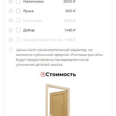
Наличники
2000
₽
i
Ручка
900
₽
i
Механизм
2700
₽
i
Добор
1485
₽
i
Декоративная планка
1485
₽
i
Цены носят ознакомительный характер, не
i
являются публичной офертой. Итоговые расчёты
будут предоставлены менеджером после
уточнения деталей заказа.
Стоимость