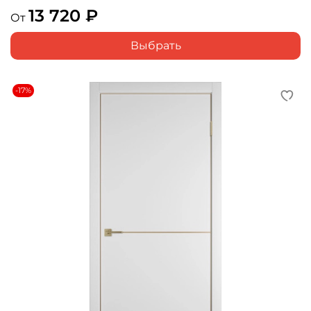
13 720 ₽
От
Выбрать
-17%