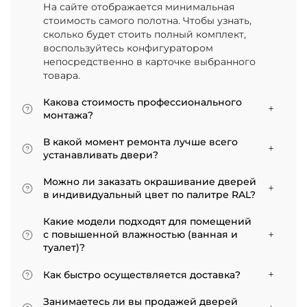
На сайте отображается минимальная
стоимость самого полотна. Чтобы узнать,
сколько будет стоить полный комплект,
воспользуйтесь конфигуратором
непосредственно в карточке выбранного
товара.
Какова стоимость профессионального
монтажа?
Итоговая сумма зависит от типа отделки
В какой момент ремонта лучше всего
двери и габаритов проема. Минимальная
устанавливать двери?
цена за установку стандартной двери с
Мы советуем приступать к монтажу после
покрытием «экошпон» начинается от 5000
Можно ли заказать окрашивание дверей
того, как уложено напольное покрытие. В
рублей.
в индивидуальный цвет по палитре RAL?
противном случае из-за изменения уровня
Да, такая возможность есть. В нашем
пола полотно может не подойти по высоте, и
Какие модели подходят для помещений
ассортименте представлены эмалированные
его придется подрезать. Оптимально ставить
с повышенной влажностью (ванная и
модели от разных фабрик
двери по окончании всех отделочных работ.
туалет)?
Если монтаж нужен до поклейки обоев,
Для санузлов мы рекомендуем выбирать
лучше заранее подготовить все запилы, но
Как быстро осуществляется доставка?
двери с покрытием из экошпона. На нашем
крепить наличники уже после завершения
сайте в разделе межкомнатные двери
Товары, имеющиеся на складе, доставляются
отделки стен.
Занимаетесь ли вы продажей дверей