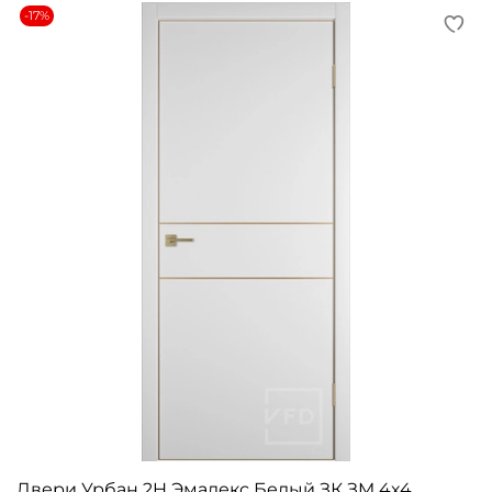
-17%
Двери Урбан 2H Эмалекс Белый ЗК ЗM 4х4