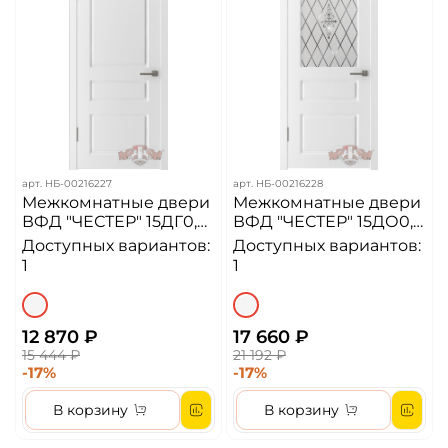
арт.
НБ-00216227
арт.
НБ-00216228
Межкомнатные двери
Межкомнатные двери
ВФД "ЧЕСТЕР" 15ДГ0,
ВФД "ЧЕСТЕР" 15ДО0,
белая эмаль
(WA) белая эмаль/
Доступных вариантов:
Доступных вариантов:
белое стекло с
1
1
худ.матированием
12 870 ₽
17 660 ₽
15 444 ₽
21 192 ₽
-17%
-17%
В корзину
В корзину