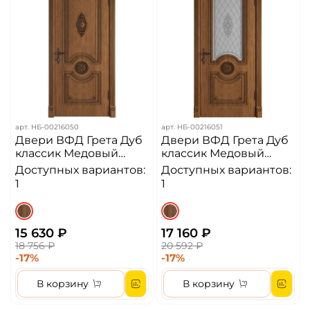
арт.
НБ-00216050
арт.
НБ-00216051
Двери ВФД Грета Дуб
Двери ВФД Грета Дуб
классик Медовый
классик Медовый
Патина Черный ДГ
Патина Черный Сатин
Доступных вариантов:
Доступных вариантов:
Арт ДО
1
1
15 630 ₽
17 160 ₽
18 756 ₽
20 592 ₽
-17%
-17%
В корзину
В корзину