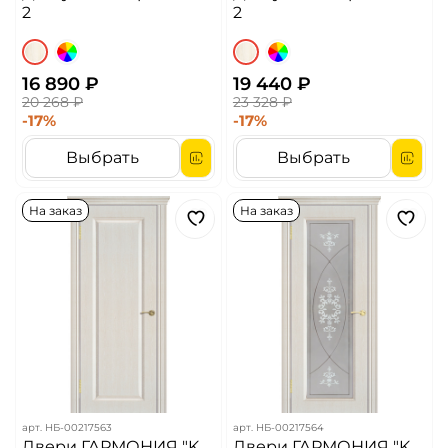
2
2
16 890 ₽
19 440 ₽
20 268 ₽
23 328 ₽
-17%
-17%
Выбрать
Выбрать
На заказ
На заказ
арт.
НБ-00217563
арт.
НБ-00217564
Двери ГАРМОНИЯ "K
Двери ГАРМОНИЯ "K