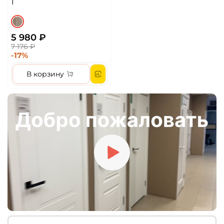
1
5 980 ₽
7 176 ₽
-17%
В корзину