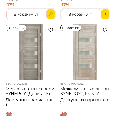
7 176 ₽
7 176 ₽
-17%
-17%
В корзину
В корзину
В наличии
В наличии
арт.
НБ-00216831
арт.
НБ-00216832
Межкомнатные двери
Межкомнатные двери
SYNERGY "Дельта" Ель
SYNERGY "Дельта"
(Сатинат матовое)
Грей (Сатинат
Доступных вариантов:
Доступных вариантов:
матовое)
1
1