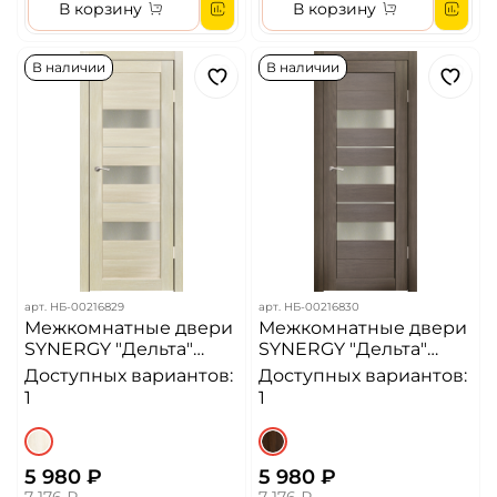
В корзину
В корзину
В наличии
В наличии
арт.
НБ-00216829
арт.
НБ-00216830
Межкомнатные двери
Межкомнатные двери
SYNERGY "Дельта"
SYNERGY "Дельта"
Акация светлая
Акация темная
Доступных вариантов:
Доступных вариантов:
(Сатинат матовое)
(Сатинат матовое)
1
1
5 980 ₽
5 980 ₽