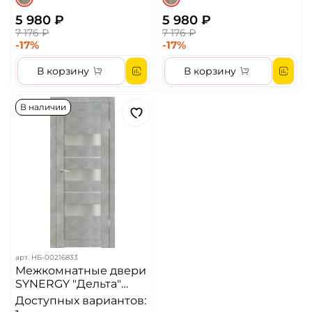
5 980 ₽
5 980 ₽
7 176 ₽
7 176 ₽
-17%
-17%
В корзину
В корзину
В наличии
арт.
НБ-00216833
Межкомнатные двери
SYNERGY "Дельта"
Бетон (Сатинат
Доступных вариантов:
матовое)