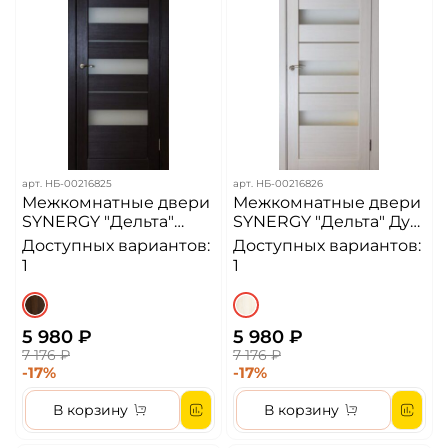
арт.
НБ-00216825
арт.
НБ-00216826
Межкомнатные двери
Межкомнатные двери
SYNERGY "Дельта"
SYNERGY "Дельта" Дуб
Венге (Сатинат
молочный (Сатинат
Доступных вариантов:
Доступных вариантов:
матовое)
матовое)
1
1
5 980 ₽
5 980 ₽
7 176 ₽
7 176 ₽
-17%
-17%
В корзину
В корзину