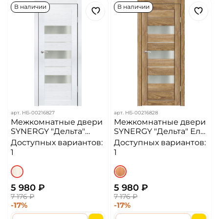
В наличии
В наличии
арт.
НБ-00216827
арт.
НБ-00216828
Межкомнатные двери
Межкомнатные двери
SYNERGY "Дельта"
SYNERGY "Дельта" Ель
Ясень снежный
карпатская (Сатинат
Доступных вариантов:
Доступных вариантов:
(Сатинат матовое)
матовое)
1
1
5 980 ₽
5 980 ₽
7 176 ₽
7 176 ₽
-17%
-17%