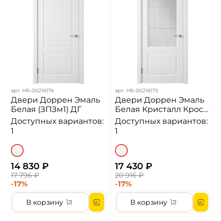
арт.
НБ-00216174
арт.
НБ-00216175
Двери Доррен Эмаль
Двери Доррен Эмаль
Белая (ЗПЗм1) ДГ
Белая Кристалл Кросс
ДО
Доступных вариантов:
Доступных вариантов:
1
1
14 830 ₽
17 430 ₽
17 796 ₽
20 916 ₽
-17%
-17%
В корзину
В корзину