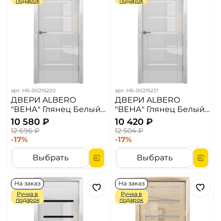
подарок
подарок
арт.
НБ-00215220
арт.
НБ-00215221
ДВЕРИ ALBERO
ДВЕРИ ALBERO
"ВЕНА" Глянец Белый/
"ВЕНА" Глянец Белый/
Белый Акрилат (ДО)
Белый Мателюкс (ДО)
10 580 ₽
10 420 ₽
12 696 ₽
12 504 ₽
-17%
-17%
Выбрать
Выбрать
На заказ
На заказ
Ручка в
Ручка в
подарок
подарок