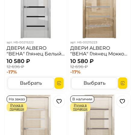
арт.
НБ-00215222
арт.
НБ-00215223
ДВЕРИ ALBERO
ДВЕРИ ALBERO
"ВЕНА" Глянец Белый/
"ВЕНА" Глянец Мокко/
Черный Акрилат (ДО)
Белый Акрилат (ДО)
10 580 ₽
10 580 ₽
12 696 ₽
12 696 ₽
-17%
-17%
Выбрать
Выбрать
На заказ
В наличии
Ручка в
Ручка в
подарок
подарок