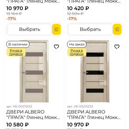
"ПРАГА" Глянец Мокко/
"ПРАГА" Глянец Мокко/
Белый Акрилат (ДО)
Белый Мателюкс (ДО)
10 970 ₽
10 420 ₽
13 164 ₽
12 504 ₽
-17%
-17%
Выбрать
Выбрать
В наличии
На заказ
Ручка в
Ручка в
подарок
подарок
арт.
НБ-00215232
арт.
НБ-00215233
ДВЕРИ ALBERO
ДВЕРИ ALBERO
"ПРАГА" Глянец Мокко/
"ПРАГА" Глянец Мокко/
Бронза Мателюкс (ДО)
Черный Акрилат (ДО)
10 580 ₽
10 970 ₽