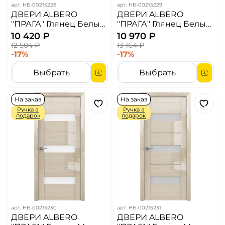
арт.
НБ-00215228
арт.
НБ-00215229
ДВЕРИ ALBERO
ДВЕРИ ALBERO
"ПРАГА" Глянец Белый/
"ПРАГА" Глянец Белый/
Белый Мателюкс (ДО)
Черный Акрилат (ДО)
10 420 ₽
10 970 ₽
12 504 ₽
13 164 ₽
-17%
-17%
Выбрать
Выбрать
На заказ
На заказ
Ручка в
Ручка в
подарок
подарок
арт.
НБ-00215230
арт.
НБ-00215231
ДВЕРИ ALBERO
ДВЕРИ ALBERO