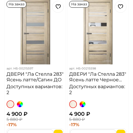
На заказ
На заказ
арт.
НБ-00215597
арт.
НБ-00215598
ДВЕРИ "Ла Стелла 283"
ДВЕРИ "Ла Стелла 283"
Ясень латте/Сатин ДО
Ясень латте Черное
стекло/Зеркало ДО
Доступных вариантов:
Доступных вариантов:
2
2
4 900 ₽
4 900 ₽
5 880 ₽
5 880 ₽
-17%
-17%