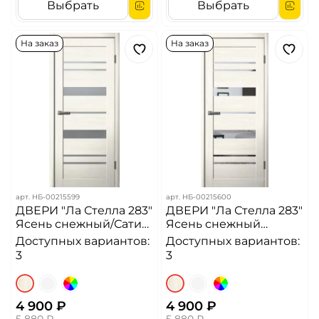
Выбрать
Выбрать
На заказ
На заказ
арт.
НБ-00215599
арт.
НБ-00215600
ДВЕРИ "Ла Стелла 283"
ДВЕРИ "Ла Стелла 283"
Ясень снежный/Сатин
Ясень снежный
ДО
Черное стекло/
Доступных вариантов:
Доступных вариантов:
Зеркало ДО
3
3
4 900 ₽
4 900 ₽