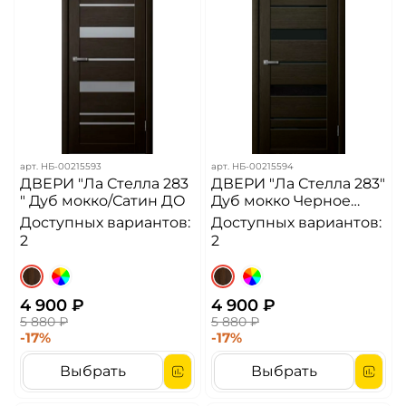
арт.
НБ-00215593
арт.
НБ-00215594
ДВЕРИ "Ла Стелла 283
ДВЕРИ "Ла Стелла 283"
" Дуб мокко/Сатин ДО
Дуб мокко Черное
стекло/Зеркало ДО
Доступных вариантов:
Доступных вариантов:
2
2
4 900 ₽
4 900 ₽
5 880 ₽
5 880 ₽
-17%
-17%
Выбрать
Выбрать