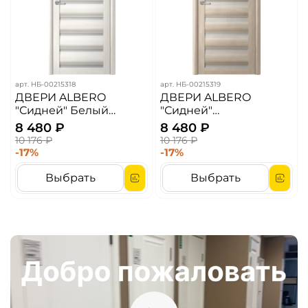
арт.
НБ-00215318
арт.
НБ-00215319
ДВЕРИ ALBERO
ДВЕРИ ALBERO
"Сидней" Белый
"Сидней"
Кипарис (ДО)
Лиственница Мокко
8 480 ₽
8 480 ₽
(ДО)
10 176 ₽
10 176 ₽
-17%
-17%
Выбрать
Выбрать