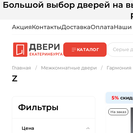
Большой выбор дверей на вы
Акция
Контакты
Доставка
Оплата
Наши
КАТАЛОГ
Главная
Межкомнатные двери
Гармония
Z
5%
скид
Фильтры
На заказ
Цена