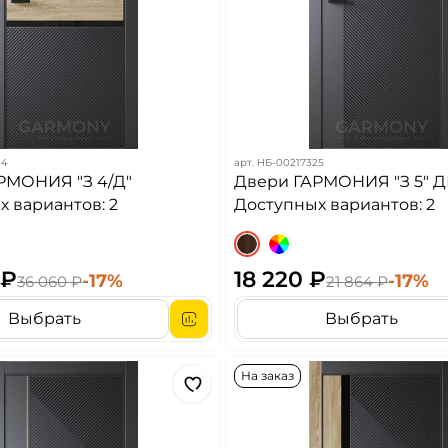
24
арт.
НБ-00217325
РМОНИЯ "З 4/Д"
Двери ГАРМОНИЯ "З 5" Д
 вариантов: 2
Доступных вариантов: 2
 ₽
18 220 ₽
-17%
-17%
36 060 ₽
21 864 ₽
Выбрать
Выбрать
На заказ