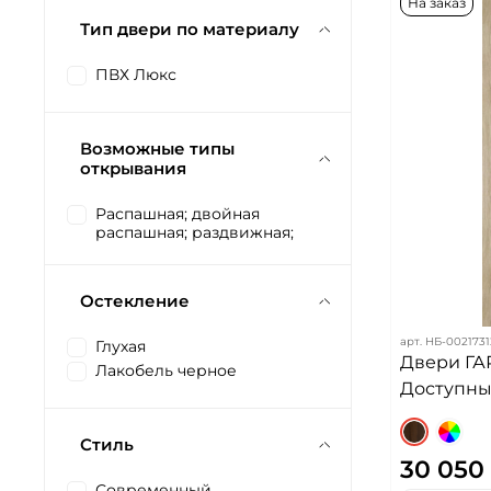
На заказ
Тип двери по материалу
ПВХ Люкс
Возможные типы
открывания
Распашная; двойная
распашная; раздвижная;
Остекление
арт.
НБ-0021731
Глухая
Двери ГА
Лакобель черное
Доступных
Стиль
30 050
Современный