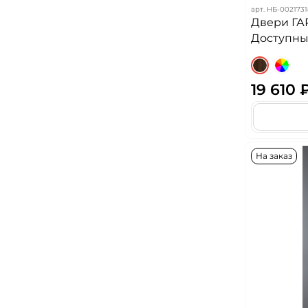
арт.
НБ-0021731
Двери ГА
Доступных
19 610 
На заказ