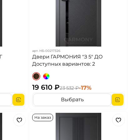
арт.
НБ-00217326
Г
Двери ГАРМОНИЯ "З 5" ДО
Доступных вариантов: 2
19 610 ₽
-17%
23 532 ₽
Выбрать
На заказ