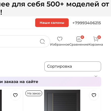
ее для себя 500+ моделей от
!
Наши салоны
+79993406215
0
0
Избранное
Сравнение
Корзина
 заказа на сайте
На заказ