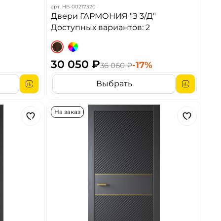
арт.
НБ-00217320
Двери ГАРМОНИЯ "З 3/Д"
Доступных вариантов: 2
30 050 ₽
-17%
36 060 ₽
Выбрать
На заказ