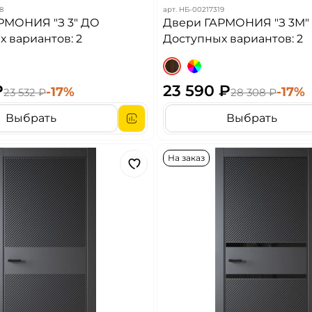
8
арт.
НБ-00217319
РМОНИЯ "З 3" ДО
Двери ГАРМОНИЯ "З 3М"
 вариантов: 2
Доступных вариантов: 2
₽
23 590 ₽
-17%
-17%
23 532 ₽
28 308 ₽
Выбрать
Выбрать
На заказ