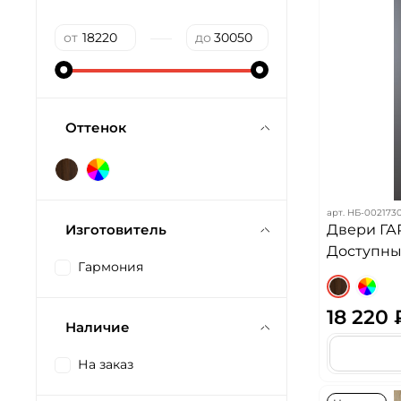
—
от
до
Оттенок
арт.
НБ-002173
Изготовитель
Двери ГА
Доступных
Гармония
18 220 
Наличие
На заказ