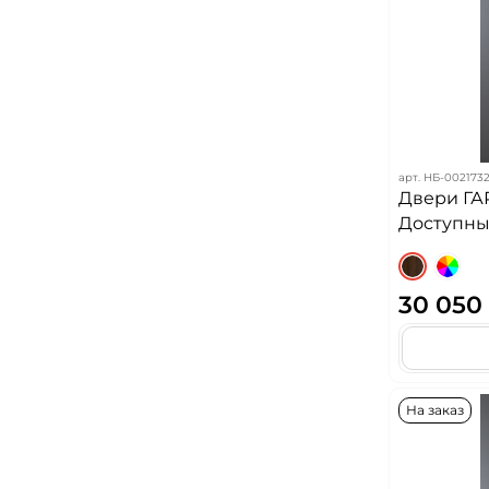
арт.
НБ-002173
Двери ГА
Доступных
30 050
На заказ