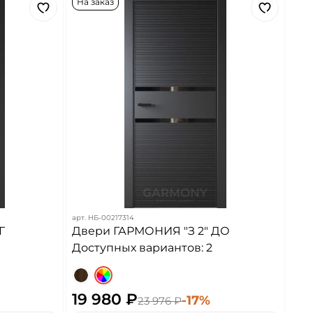
На заказ
арт.
НБ-00217314
Г
Двери ГАРМОНИЯ "З 2" ДО
Доступных вариантов: 2
19 980 ₽
-17%
23 976 ₽