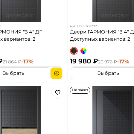
1
арт.
НБ-00217322
РМОНИЯ "З 4" ДГ
Двери ГАРМОНИЯ "З 4" 
 вариантов: 2
Доступных вариантов: 2
₽
19 980 ₽
-17%
-17%
21 864 ₽
23 976 ₽
Выбрать
Выбрать
На заказ