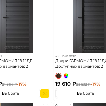
09
арт.
НБ-00217310
РМОНИЯ "З 1" ДГ
Двери ГАРМОНИЯ "З 1" Д
 вариантов: 2
Доступных вариантов: 2
₽
19 610 ₽
-17%
-17%
21 864 ₽
23 532 ₽
Выбрать
Выбрать