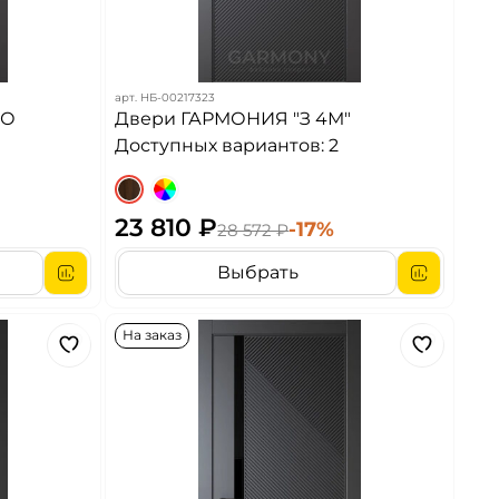
арт.
НБ-00217323
ДО
Двери ГАРМОНИЯ "З 4М"
Доступных вариантов: 2
23 810 ₽
-17%
28 572 ₽
Выбрать
На заказ