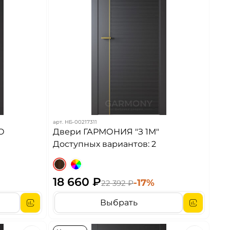
арт.
НБ-00217311
О
Двери ГАРМОНИЯ "З 1М"
Доступных вариантов: 2
18 660 ₽
-17%
22 392 ₽
Выбрать