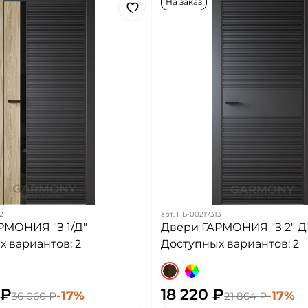
На заказ
2
арт.
НБ-00217313
РМОНИЯ "З 1/Д"
Двери ГАРМОНИЯ "З 2" Д
 вариантов: 2
Доступных вариантов: 2
 ₽
18 220 ₽
-17%
-17%
36 060 ₽
21 864 ₽