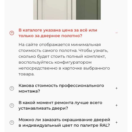
В каталоге указана цена за всё или
только за дверное полотно?
На сайте отображается минимальная
стоимость самого полотна. Чтобы узнать,
сколько будет стоить полный комплект,
воспользуйтесь конфигуратором
непосредственно в карточке выбранного
товара.
Какова стоимость профессионального
монтажа?
Итоговая сумма зависит от типа отделки
В какой момент ремонта лучше всего
двери и габаритов проема. Минимальная
устанавливать двери?
цена за установку стандартной двери с
Мы советуем приступать к монтажу после
покрытием «экошпон» начинается от 5000
Можно ли заказать окрашивание дверей
того, как уложено напольное покрытие. В
рублей.
в индивидуальный цвет по палитре RAL?
противном случае из-за изменения уровня