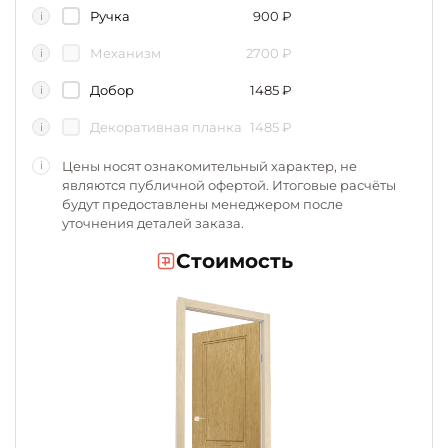
Ручка
900
₽
i
Механизм
2700
₽
i
Добор
1485
₽
i
Декоративная планка
1485
₽
i
Цены носят ознакомительный характер, не
i
являются публичной офертой. Итоговые расчёты
будут предоставлены менеджером после
уточнения деталей заказа.
Стоимость