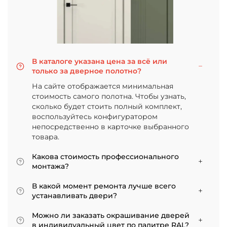
В каталоге указана цена за всё или
только за дверное полотно?
На сайте отображается минимальная
стоимость самого полотна. Чтобы узнать,
сколько будет стоить полный комплект,
воспользуйтесь конфигуратором
непосредственно в карточке выбранного
товара.
Какова стоимость профессионального
монтажа?
Итоговая сумма зависит от типа отделки
В какой момент ремонта лучше всего
двери и габаритов проема. Минимальная
устанавливать двери?
цена за установку стандартной двери с
Мы советуем приступать к монтажу после
покрытием «экошпон» начинается от 5000
Можно ли заказать окрашивание дверей
того, как уложено напольное покрытие. В
рублей.
в индивидуальный цвет по палитре RAL?