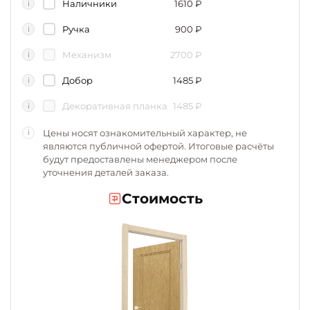
Наличники
1610
₽
i
Ручка
900
₽
i
Механизм
2700
₽
i
Добор
1485
₽
i
Декоративная планка
1485
₽
i
Цены носят ознакомительный характер, не
i
являются публичной офертой. Итоговые расчёты
будут предоставлены менеджером после
уточнения деталей заказа.
Стоимость