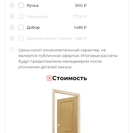
Ручка
900
₽
i
Механизм
2700
₽
i
Добор
1485
₽
i
Декоративная планка
1485
₽
i
Цены носят ознакомительный характер, не
i
являются публичной офертой. Итоговые расчёты
будут предоставлены менеджером после
уточнения деталей заказа.
Стоимость