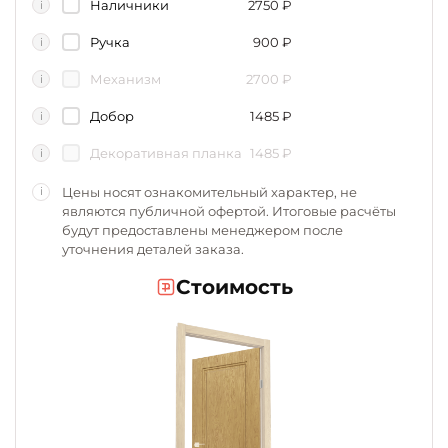
Наличники
2750
₽
i
Ручка
900
₽
i
Механизм
2700
₽
i
Добор
1485
₽
i
Декоративная планка
1485
₽
i
Цены носят ознакомительный характер, не
i
являются публичной офертой. Итоговые расчёты
будут предоставлены менеджером после
уточнения деталей заказа.
Стоимость