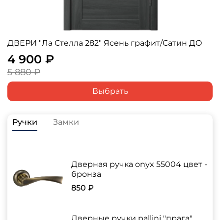
ДВЕРИ "Ла Стелла 282" Ясень графит/Сатин ДО
4 900 ₽
5 880 ₽
Выбрать
Ручки
Замки
Дверная ручка onyx 55004 цвет -
бронза
850 ₽
Дверные ручки pallini "прага"