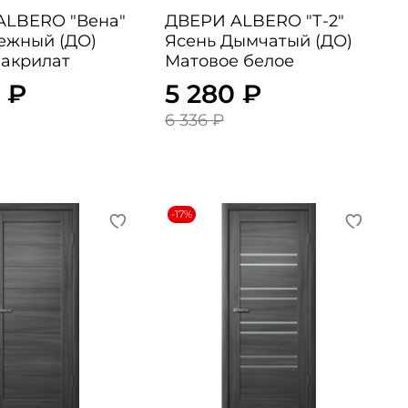
ERO "Вена"
ДВЕРИ ALBERO "Т-2"
ежный (ДО)
Ясень Дымчатый (ДО)
акрилат
Матовое белое
 ₽
5 280 ₽
6 336 ₽
-17%