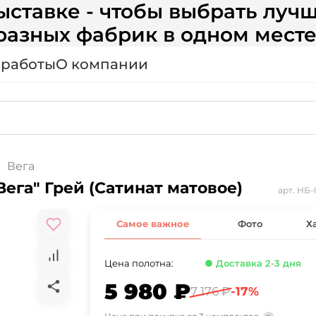
ставке - чтобы выбрать лучш
разных фабрик в одном месте
 работы
О компании
Вега
жкомнатные двери SYNERGY "Вега" Грей (Сатинат матовое)
арт.
НБ-
Самое важное
Фото
Х
Цена полотна:
● Доставка 2-3 дня
5 980 ₽
7 176 ₽
-17%