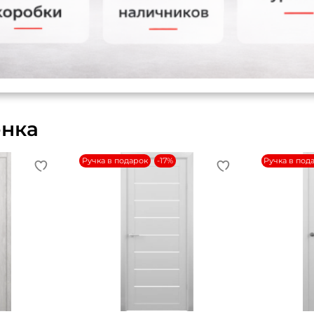
енка
Ручка в подарок
-17%
Ручка в под