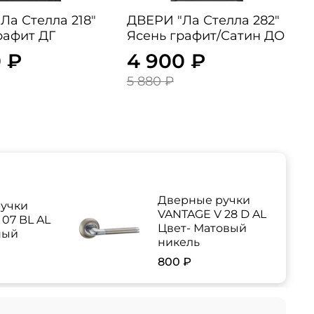
Ла Стелла 218"
ДВЕРИ "Ла Стелла 282"
рафит ДГ
Ясень графит/Сатин ДО
 ₽
4 900 ₽
5 880 ₽
Дверные ручки
учки
VANTAGE V 28 D AL
07 BL AL
Цвет- Матовый
ный
никель
800 ₽