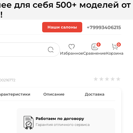
ее для себя 500+ моделей от
!
Наши салоны
+79993406215
0
0
Избранное
Сравнение
Корзина
★
★
★
★
★
00216772
арактеристики
Описание
Доставка
Работаем по договору
Гарантия отличного сервиса