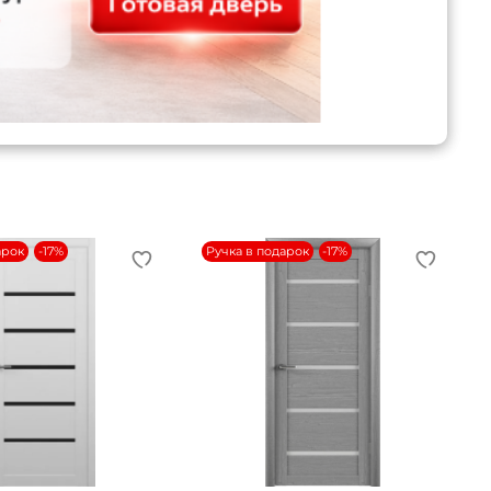
арок
-17%
Ручка в подарок
-17%