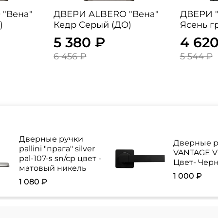
"
ДВЕРИ ALBERO "Вена"
ДВЕРИ "
)
Кедр Серый (ДО)
Ясень г
5 380 ₽
4 620
6 456 ₽
5 544 ₽
Дверные ручки
Дверные р
pallini "прага" silver
VANTAGE V 
pal-107-s sn/cp цвет -
Цвет- Чер
матовый никель
1 000 ₽
1 080 ₽