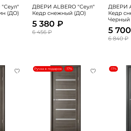
"
ДВЕРИ ALBERO "Сеул"
ДВЕРИ ALB
ин (ДО)
Кедр снежный (ДО)
Кедр сн
Черный 
5 380 ₽
5 700
6 456 ₽
6 840 ₽
Ручка в подарок
-17%
-17%