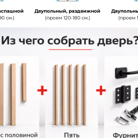
аспашной
Двупольный, раздвижной
Двупольны
90 см.)
(проем 120-180 см.)
(проем 1