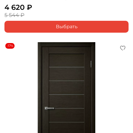
4 620 ₽
5 544 ₽
Выбрать
-17%