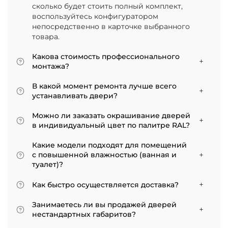
сколько будет стоить полный комплект,
воспользуйтесь конфигуратором
непосредственно в карточке выбранного
товара.
Какова стоимость профессионального
монтажа?
Итоговая сумма зависит от типа отделки
В какой момент ремонта лучше всего
двери и габаритов проема. Минимальная
устанавливать двери?
цена за установку стандартной двери с
Мы советуем приступать к монтажу после
покрытием «экошпон» начинается от 5000
Можно ли заказать окрашивание дверей
того, как уложено напольное покрытие. В
рублей.
в индивидуальный цвет по палитре RAL?
противном случае из-за изменения уровня
Да, такая возможность есть. В нашем
пола полотно может не подойти по высоте, и
Какие модели подходят для помещений
ассортименте представлены эмалированные
его придется подрезать. Оптимально ставить
с повышенной влажностью (ванная и
модели от разных фабрик
двери по окончании всех отделочных работ.
туалет)?
Если монтаж нужен до поклейки обоев,
Для санузлов мы рекомендуем выбирать
лучше заранее подготовить все запилы, но
Как быстро осуществляется доставка?
двери с покрытием из экошпона. На нашем
крепить наличники уже после завершения
сайте в разделе межкомнатные двери
Товары, имеющиеся на складе, доставляются
отделки стен.
Занимаетесь ли вы продажей дверей
практически все двери являются
в течение 3–5 рабочих дней. Если дверь
нестандартных габаритов?
влагостойкими.
изготавливается по индивидуальному заказу,