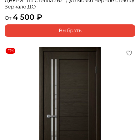
ДВЕРИ "Ла Стелла 262" Дуб мокко Черное стекло/
Зеркало ДО
4 500 ₽
От
Выбрать
-17%