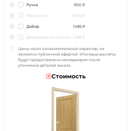
Ручка
900
₽
i
Механизм
2700
₽
i
Добор
1485
₽
i
Декоративная планка
1485
₽
i
Цены носят ознакомительный характер, не
i
являются публичной офертой. Итоговые расчёты
будут предоставлены менеджером после
уточнения деталей заказа.
Стоимость