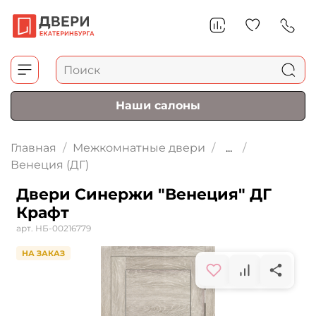
Наши салоны
Главная
Межкомнатные двери
...
Венеция (ДГ)
Двери Синержи "Венеция" ДГ
Крафт
арт.
НБ-00216779
НА ЗАКАЗ