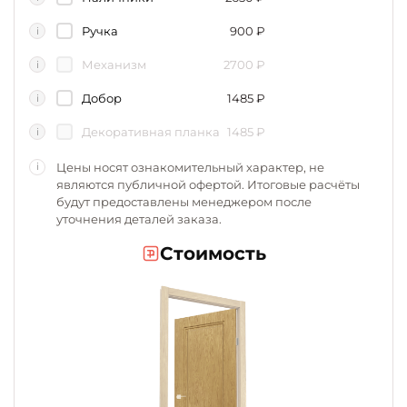
Ручка
900
₽
i
Механизм
2700
₽
i
Добор
1485
₽
i
Декоративная планка
1485
₽
i
Цены носят ознакомительный характер, не
i
являются публичной офертой. Итоговые расчёты
будут предоставлены менеджером после
уточнения деталей заказа.
Стоимость