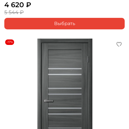
4 620 ₽
5 544 ₽
Выбрать
-17%