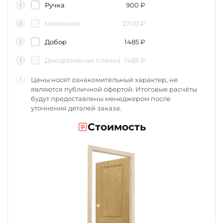
Ручка
900
₽
i
Механизм
2700
₽
i
Добор
1485
₽
i
Декоративная планка
1485
₽
i
Цены носят ознакомительный характер, не
i
являются публичной офертой. Итоговые расчёты
будут предоставлены менеджером после
уточнения деталей заказа.
Стоимость