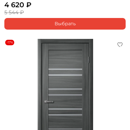
4 620 ₽
5 544 ₽
Выбрать
-17%