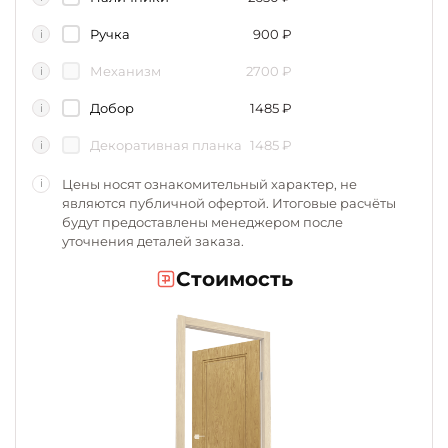
Ручка
900
₽
i
Механизм
2700
₽
i
Добор
1485
₽
i
Декоративная планка
1485
₽
i
Цены носят ознакомительный характер, не
i
являются публичной офертой. Итоговые расчёты
будут предоставлены менеджером после
уточнения деталей заказа.
Стоимость