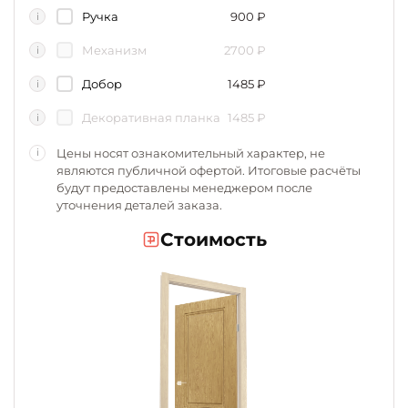
Ручка
900
₽
i
Механизм
2700
₽
i
Добор
1485
₽
i
Декоративная планка
1485
₽
i
Цены носят ознакомительный характер, не
i
являются публичной офертой. Итоговые расчёты
будут предоставлены менеджером после
уточнения деталей заказа.
Стоимость