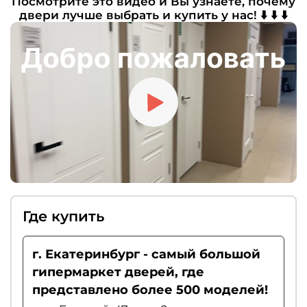
Посмотрите это видео и Вы узнаете, почему
петли, дверные ручки и защёлки. По
пороги.
двери лучше выбрать и купить у нас! ⬇️ ⬇️ ⬇️
желанию можно дополнить комплект
доводчиком, ограничителем хода или
«умным порогом». Если вы цените тишину,
рекомендуем выбирать магнитные замки.
Где купить
г. Екатеринбург - самый большой
гипермаркет дверей, где
представлено более 500 моделей!