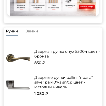
Ручки
Замки
Дверная ручка onyx 55004 цвет -
бронза
850 ₽
Дверные ручки pallini "прага"
silver pal-107-s sn/cp цвет -
матовый никель
1 080 ₽